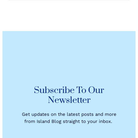
Subscribe To Our
Newsletter
Get updates on the latest posts and more
from Island Blog straight to your inbox.