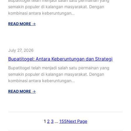
Bupatitogel telah menjadi salah satu permainan yang
semakin populer di kalangan masyarakat. Dengan
kombinasi antara keberuntungan…
:
READ MORE
→
Bupatitogel:
Antara
Keberuntungan
dan
July 27, 2026
Strategi
Bupatitogel: Antara Keberuntungan dan Strategi
Bupatitogel telah menjadi salah satu permainan yang
semakin populer di kalangan masyarakat. Dengan
kombinasi antara keberuntungan…
:
READ MORE
→
Bupatitogel:
Antara
Keberuntungan
dan
Strategi
1
2
3
…
155
Next Page