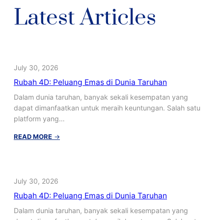
Latest Articles
July 30, 2026
Rubah 4D: Peluang Emas di Dunia Taruhan
Dalam dunia taruhan, banyak sekali kesempatan yang
dapat dimanfaatkan untuk meraih keuntungan. Salah satu
platform yang…
:
READ MORE
→
Rubah
4D:
Peluang
Emas
July 30, 2026
di
Rubah 4D: Peluang Emas di Dunia Taruhan
Dunia
Taruhan
Dalam dunia taruhan, banyak sekali kesempatan yang