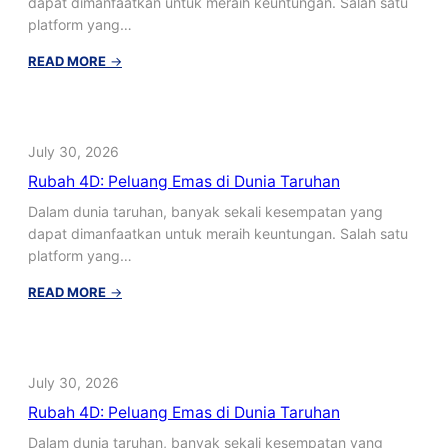
dapat dimanfaatkan untuk meraih keuntungan. Salah satu
platform yang…
:
READ MORE
→
Rubah
4D:
Peluang
Emas
July 30, 2026
di
Rubah 4D: Peluang Emas di Dunia Taruhan
Dunia
Taruhan
Dalam dunia taruhan, banyak sekali kesempatan yang
dapat dimanfaatkan untuk meraih keuntungan. Salah satu
platform yang…
:
READ MORE
→
Rubah
4D:
Peluang
Emas
July 30, 2026
di
Rubah 4D: Peluang Emas di Dunia Taruhan
Dunia
Taruhan
Dalam dunia taruhan, banyak sekali kesempatan yang