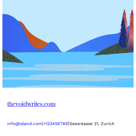
thevoidwrites.com
|
|
info@Island.com
+123456789
Seesreasse 21, Zurich