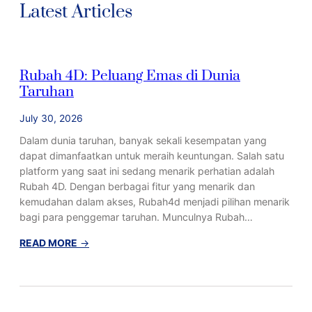
Latest Articles
Rubah 4D: Peluang Emas di Dunia
Taruhan
July 30, 2026
Dalam dunia taruhan, banyak sekali kesempatan yang
dapat dimanfaatkan untuk meraih keuntungan. Salah satu
platform yang saat ini sedang menarik perhatian adalah
Rubah 4D. Dengan berbagai fitur yang menarik dan
kemudahan dalam akses, Rubah4d menjadi pilihan menarik
bagi para penggemar taruhan. Munculnya Rubah…
:
READ MORE
→
R
u
b
a