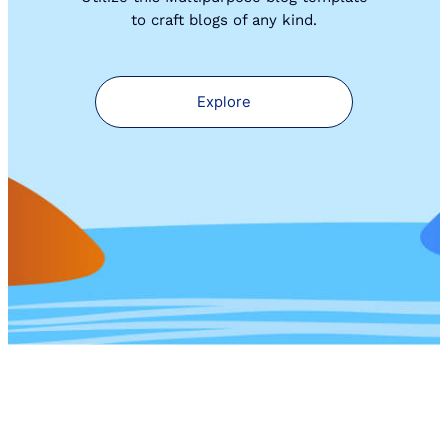
to craft blogs of any kind.
Explore