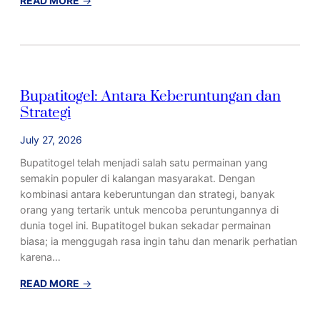
READ MORE
→
u
B
n
u
g
p
a
a
n
t
Bupatitogel: Antara Keberuntungan dan
d
i
Strategi
a
t
n
o
July 27, 2026
C
g
a
e
Bupatitogel telah menjadi salah satu permainan yang
r
l
semakin populer di kalangan masyarakat. Dengan
a
:
kombinasi antara keberuntungan dan strategi, banyak
B
A
orang yang tertarik untuk mencoba peruntungannya di
e
n
dunia togel ini. Bupatitogel bukan sekadar permainan
r
t
biasa; ia menggugah rasa ingin tahu dan menarik perhatian
g
a
karena…
a
r
b
a
:
READ MORE
→
u
K
B
n
e
u