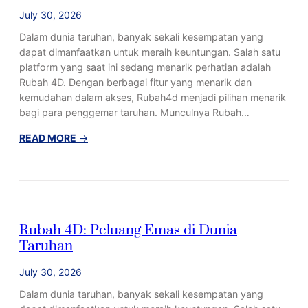
i
:
July 30, 2026
a
P
T
e
Dalam dunia taruhan, banyak sekali kesempatan yang
a
l
dapat dimanfaatkan untuk meraih keuntungan. Salah satu
r
u
platform yang saat ini sedang menarik perhatian adalah
u
a
Rubah 4D. Dengan berbagai fitur yang menarik dan
h
n
kemudahan dalam akses, Rubah4d menjadi pilihan menarik
a
g
bagi para penggemar taruhan. Munculnya Rubah…
n
E
m
:
READ MORE
→
a
R
s
u
d
b
i
a
D
h
Rubah 4D: Peluang Emas di Dunia
u
4
Taruhan
n
D
i
:
July 30, 2026
a
P
T
e
Dalam dunia taruhan, banyak sekali kesempatan yang
a
l