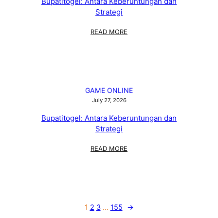
Bupatitogel: Antara Keberuntungan dan
Strategi
:
READ MORE
BUPATITOGEL:
ANTARA
KEBERUNTUNGAN
DAN
STRATEGI
GAME ONLINE
July 27, 2026
Bupatitogel: Antara Keberuntungan dan
Strategi
:
READ MORE
BUPATITOGEL:
ANTARA
KEBERUNTUNGAN
DAN
STRATEGI
1
2
3
…
155
→