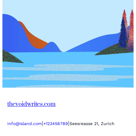
thevoidwrites.com
|
|
info@Island.com
+123456789
Seesreasse 21, Zurich