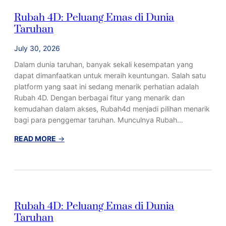
h
Rubah 4D: Peluang Emas di Dunia
4
Taruhan
D
:
July 30, 2026
P
e
Dalam dunia taruhan, banyak sekali kesempatan yang
l
dapat dimanfaatkan untuk meraih keuntungan. Salah satu
u
platform yang saat ini sedang menarik perhatian adalah
a
Rubah 4D. Dengan berbagai fitur yang menarik dan
n
kemudahan dalam akses, Rubah4d menjadi pilihan menarik
g
bagi para penggemar taruhan. Munculnya Rubah…
E
m
:
READ MORE
→
a
R
s
u
d
b
i
a
D
h
Rubah 4D: Peluang Emas di Dunia
u
4
Taruhan
n
D