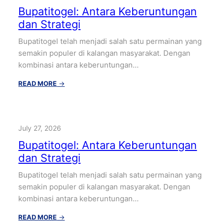
Dunia
Bupatitogel: Antara Keberuntungan
Taruhan
dan Strategi
Bupatitogel telah menjadi salah satu permainan yang
semakin populer di kalangan masyarakat. Dengan
kombinasi antara keberuntungan…
:
READ MORE
→
Bupatitogel:
Antara
Keberuntungan
dan
July 27, 2026
Strategi
Bupatitogel: Antara Keberuntungan
dan Strategi
Bupatitogel telah menjadi salah satu permainan yang
semakin populer di kalangan masyarakat. Dengan
kombinasi antara keberuntungan…
:
READ MORE
→