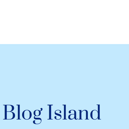
Blog Island