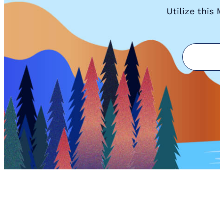
Utilize this