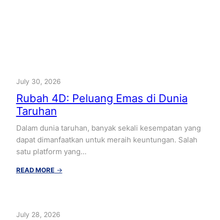
July 30, 2026
Rubah 4D: Peluang Emas di Dunia
Taruhan
Dalam dunia taruhan, banyak sekali kesempatan yang
dapat dimanfaatkan untuk meraih keuntungan. Salah
satu platform yang…
:
READ MORE
→
Rubah
4D:
Peluang
Emas
July 28, 2026
di