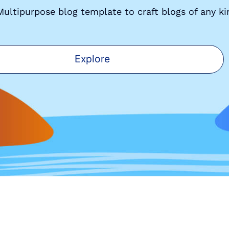
 Multipurpose blog template to craft blogs of any ki
Explore