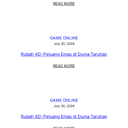
:
READ MORE
RUBAH
4D:
PELUANG
EMAS
DI
DUNIA
GAME ONLINE
TARUHAN
July 30, 2026
Rubah 4D: Peluang Emas di Dunia Taruhan
:
READ MORE
RUBAH
4D:
PELUANG
EMAS
DI
DUNIA
GAME ONLINE
TARUHAN
July 30, 2026
Rubah 4D: Peluang Emas di Dunia Taruhan
: