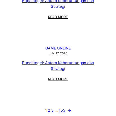
Bupatitogel: Antara Keberuntungan dan
Strategi
:
READ MORE
BUPATITOGEL:
ANTARA
KEBERUNTUNGAN
DAN
STRATEGI
GAME ONLINE
July 27, 2026
Bupatitogel: Antara Keberuntungan dan
Strategi
:
READ MORE
BUPATITOGEL:
ANTARA
KEBERUNTUNGAN
DAN
STRATEGI
1
2
3
…
155
→