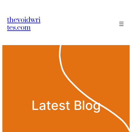
Skip
to
thevoidwri
content
tes.com
Latest Blog