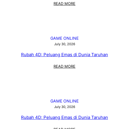
:
READ MORE
RUBAH
4D:
PELUANG
EMAS
DI
DUNIA
GAME ONLINE
TARUHAN
July 30, 2026
Rubah 4D: Peluang Emas di Dunia Taruhan
:
READ MORE
RUBAH
4D:
PELUANG
EMAS
DI
DUNIA
GAME ONLINE
TARUHAN
July 30, 2026
Rubah 4D: Peluang Emas di Dunia Taruhan
: