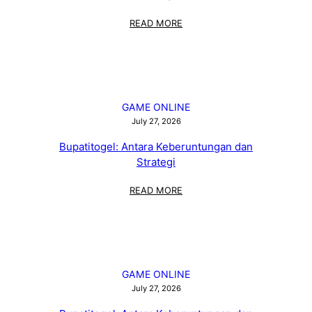
:
READ MORE
BUPATITOGEL:
ANTARA
KEBERUNTUNGAN
DAN
STRATEGI
GAME ONLINE
July 27, 2026
Bupatitogel: Antara Keberuntungan dan
Strategi
:
READ MORE
BUPATITOGEL:
ANTARA
KEBERUNTUNGAN
DAN
STRATEGI
GAME ONLINE
July 27, 2026