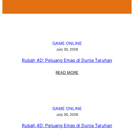
GAME ONLINE
July 30, 2026
Rubah 4D: Peluang Emas di Dunia Taruhan
:
READ MORE
RUBAH
4D:
PELUANG
EMAS
DI
DUNIA
GAME ONLINE
TARUHAN
July 30, 2026
Rubah 4D: Peluang Emas di Dunia Taruhan