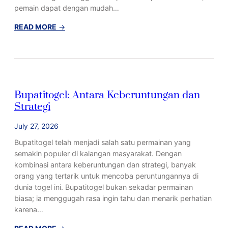
a
g
pemain dapat dengan mudah…
n
E
m
:
READ MORE
→
a
S
s
l
d
o
i
t
D
P
Bupatitogel: Antara Keberuntungan dan
u
u
Strategi
n
l
i
s
July 27, 2026
a
a
T
T
Bupatitogel telah menjadi salah satu permainan yang
a
r
semakin populer di kalangan masyarakat. Dengan
r
i
kombinasi antara keberuntungan dan strategi, banyak
u
:
orang yang tertarik untuk mencoba peruntungannya di
h
K
dunia togel ini. Bupatitogel bukan sekadar permainan
a
e
biasa; ia menggugah rasa ingin tahu dan menarik perhatian
n
u
karena…
n
t
: