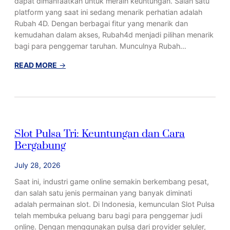
dapat dimanfaatkan untuk meraih keuntungan. Salah satu
r
u
platform yang saat ini sedang menarik perhatian adalah
u
a
Rubah 4D. Dengan berbagai fitur yang menarik dan
h
n
kemudahan dalam akses, Rubah4d menjadi pilihan menarik
a
g
bagi para penggemar taruhan. Munculnya Rubah…
n
E
m
:
READ MORE
→
a
R
s
u
d
b
i
a
D
h
Slot Pulsa Tri: Keuntungan dan Cara
u
4
Bergabung
n
D
i
:
July 28, 2026
a
P
T
e
Saat ini, industri game online semakin berkembang pesat,
a
l
dan salah satu jenis permainan yang banyak diminati
r
u
adalah permainan slot. Di Indonesia, kemunculan Slot Pulsa
u
a
telah membuka peluang baru bagi para penggemar judi
h
n
online. Dengan menggunakan pulsa dari provider seluler,