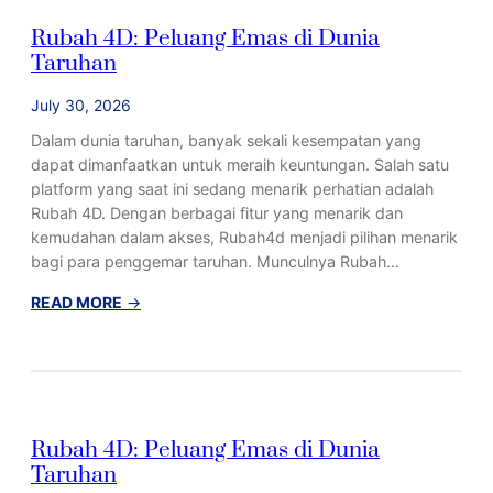
h
Rubah 4D: Peluang Emas di Dunia
4
Taruhan
D
:
July 30, 2026
P
e
Dalam dunia taruhan, banyak sekali kesempatan yang
l
dapat dimanfaatkan untuk meraih keuntungan. Salah satu
u
platform yang saat ini sedang menarik perhatian adalah
a
Rubah 4D. Dengan berbagai fitur yang menarik dan
n
kemudahan dalam akses, Rubah4d menjadi pilihan menarik
g
bagi para penggemar taruhan. Munculnya Rubah…
E
m
:
READ MORE
→
a
R
s
u
d
b
i
a
D
h
Rubah 4D: Peluang Emas di Dunia
u
4
Taruhan
n
D