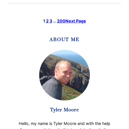
g
b
p
e
a
r
t
1
2
3
…
200
Next Page
u
i
n
t
t
o
ABOUT ME
u
g
n
e
g
l
a
:
n
A
d
n
a
t
n
a
S
r
t
a
r
K
Tyler Moore
a
e
t
b
Hello, my name is Tyler Moore and with the help
e
e