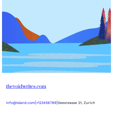
thevoidwrites.com
|
|
info@Island.com
+123456789
Seesreasse 21, Zurich