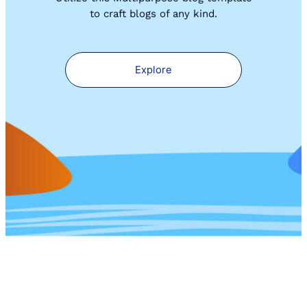
to craft blogs of any kind.
Explore