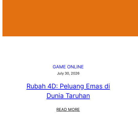
GAME ONLINE
July 30, 2026
Rubah 4D: Peluang Emas di
Dunia Taruhan
:
READ MORE
RUBAH
4D:
PELUANG
EMAS