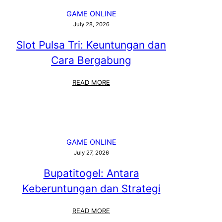
DI
DUNIA
GAME ONLINE
TARUHAN
July 28, 2026
Slot Pulsa Tri: Keuntungan dan
Cara Bergabung
:
READ MORE
SLOT
PULSA
TRI:
KEUNTUNGAN
DAN
CARA
GAME ONLINE
BERGABUNG
July 27, 2026
Bupatitogel: Antara
Keberuntungan dan Strategi
:
READ MORE
BUPATITOGEL: