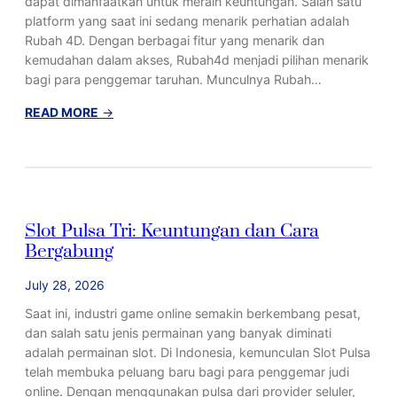
dapat dimanfaatkan untuk meraih keuntungan. Salah satu
r
u
platform yang saat ini sedang menarik perhatian adalah
u
a
Rubah 4D. Dengan berbagai fitur yang menarik dan
h
n
kemudahan dalam akses, Rubah4d menjadi pilihan menarik
a
g
bagi para penggemar taruhan. Munculnya Rubah…
n
E
m
:
READ MORE
→
a
R
s
u
d
b
i
a
D
h
Slot Pulsa Tri: Keuntungan dan Cara
u
4
Bergabung
n
D
i
:
July 28, 2026
a
P
T
e
Saat ini, industri game online semakin berkembang pesat,
a
l
dan salah satu jenis permainan yang banyak diminati
r
u
adalah permainan slot. Di Indonesia, kemunculan Slot Pulsa
u
a
telah membuka peluang baru bagi para penggemar judi
h
n
online. Dengan menggunakan pulsa dari provider seluler,