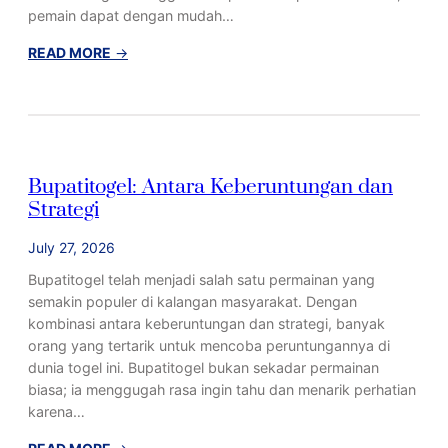
a
g
pemain dapat dengan mudah…
n
E
m
:
READ MORE
→
a
S
s
l
d
o
i
t
D
P
Bupatitogel: Antara Keberuntungan dan
u
u
Strategi
n
l
i
s
July 27, 2026
a
a
T
T
Bupatitogel telah menjadi salah satu permainan yang
a
r
semakin populer di kalangan masyarakat. Dengan
r
i
kombinasi antara keberuntungan dan strategi, banyak
u
:
orang yang tertarik untuk mencoba peruntungannya di
h
K
dunia togel ini. Bupatitogel bukan sekadar permainan
a
e
biasa; ia menggugah rasa ingin tahu dan menarik perhatian
n
u
karena…
n
t
: