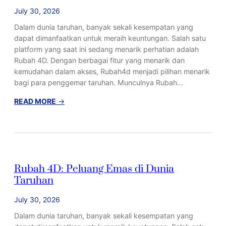
i
:
July 30, 2026
a
P
T
e
Dalam dunia taruhan, banyak sekali kesempatan yang
a
l
dapat dimanfaatkan untuk meraih keuntungan. Salah satu
r
u
platform yang saat ini sedang menarik perhatian adalah
u
a
Rubah 4D. Dengan berbagai fitur yang menarik dan
h
n
kemudahan dalam akses, Rubah4d menjadi pilihan menarik
a
g
bagi para penggemar taruhan. Munculnya Rubah…
n
E
m
:
READ MORE
→
a
R
s
u
d
b
i
a
D
h
Rubah 4D: Peluang Emas di Dunia
u
4
Taruhan
n
D
i
:
July 30, 2026
a
P
T
e
Dalam dunia taruhan, banyak sekali kesempatan yang
a
l