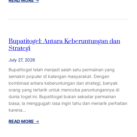
READ MORE
→
u
B
n
u
g
p
a
a
n
t
Bupatitogel: Antara Keberuntungan dan
d
i
Strategi
a
t
n
o
July 27, 2026
C
g
a
e
Bupatitogel telah menjadi salah satu permainan yang
r
l
semakin populer di kalangan masyarakat. Dengan
a
:
kombinasi antara keberuntungan dan strategi, banyak
B
A
orang yang tertarik untuk mencoba peruntungannya di
e
n
dunia togel ini. Bupatitogel bukan sekadar permainan
r
t
biasa; ia menggugah rasa ingin tahu dan menarik perhatian
g
a
karena…
a
r
b
a
:
READ MORE
→
u
K
B
n
e
u