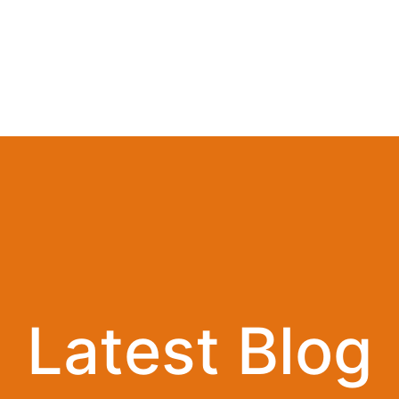
Latest Blog