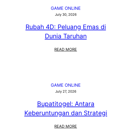
DI
DUNIA
GAME ONLINE
TARUHAN
July 30, 2026
Rubah 4D: Peluang Emas di
Dunia Taruhan
:
READ MORE
RUBAH
4D:
PELUANG
EMAS
DI
DUNIA
GAME ONLINE
TARUHAN
July 27, 2026
Bupatitogel: Antara
Keberuntungan dan Strategi
:
READ MORE
BUPATITOGEL: