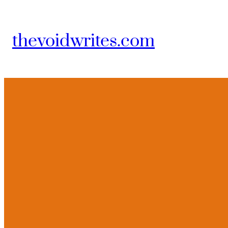
Skip
to
thevoidwrites.com
content