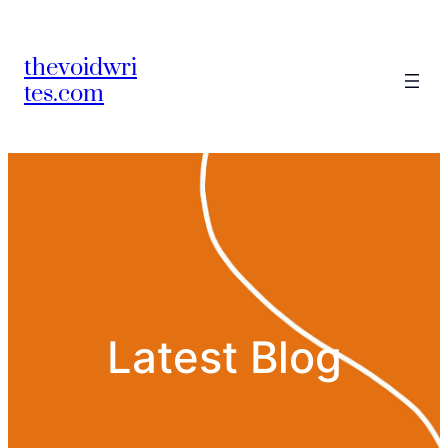
Skip
to
thevoidwri
content
tes.com
Latest Blog