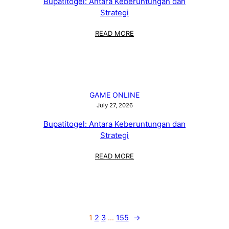
Bupatitogel: Antara Keberuntungan dan
Strategi
:
READ MORE
BUPATITOGEL:
ANTARA
KEBERUNTUNGAN
DAN
STRATEGI
GAME ONLINE
July 27, 2026
Bupatitogel: Antara Keberuntungan dan
Strategi
:
READ MORE
BUPATITOGEL:
ANTARA
KEBERUNTUNGAN
DAN
STRATEGI
1
2
3
…
155
→