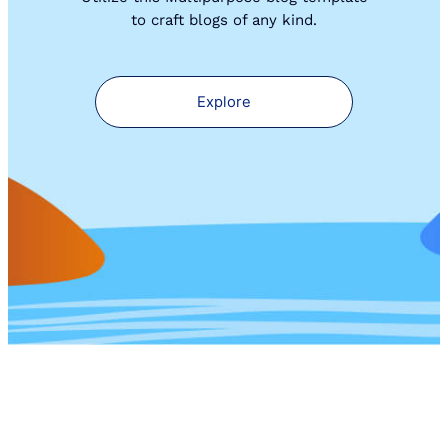
to craft blogs of any kind.
Explore