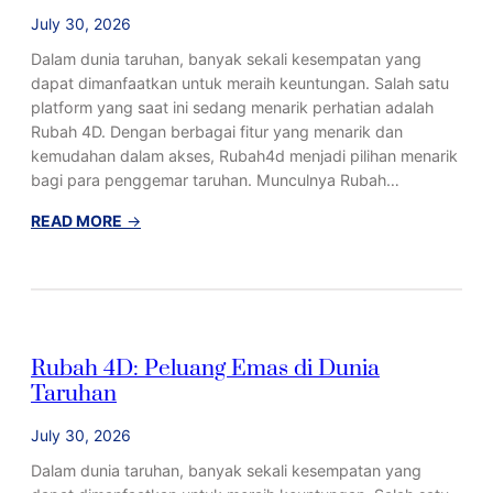
i
:
July 30, 2026
a
P
T
e
Dalam dunia taruhan, banyak sekali kesempatan yang
a
l
dapat dimanfaatkan untuk meraih keuntungan. Salah satu
r
u
platform yang saat ini sedang menarik perhatian adalah
u
a
Rubah 4D. Dengan berbagai fitur yang menarik dan
h
n
kemudahan dalam akses, Rubah4d menjadi pilihan menarik
a
g
bagi para penggemar taruhan. Munculnya Rubah…
n
E
m
:
READ MORE
→
a
R
s
u
d
b
i
a
D
h
Rubah 4D: Peluang Emas di Dunia
u
4
Taruhan
n
D
i
:
July 30, 2026
a
P
T
e
Dalam dunia taruhan, banyak sekali kesempatan yang
a
l