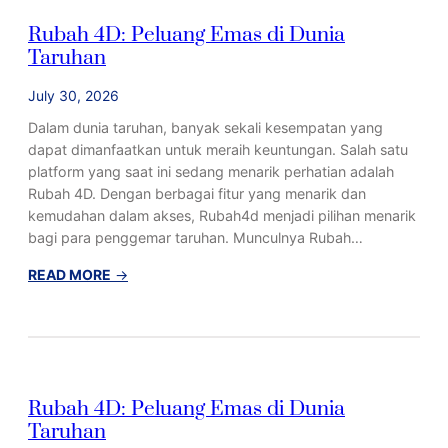
h
Rubah 4D: Peluang Emas di Dunia
4
Taruhan
D
:
July 30, 2026
P
e
Dalam dunia taruhan, banyak sekali kesempatan yang
l
dapat dimanfaatkan untuk meraih keuntungan. Salah satu
u
platform yang saat ini sedang menarik perhatian adalah
a
Rubah 4D. Dengan berbagai fitur yang menarik dan
n
kemudahan dalam akses, Rubah4d menjadi pilihan menarik
g
bagi para penggemar taruhan. Munculnya Rubah…
E
m
:
READ MORE
→
a
R
s
u
d
b
i
a
D
h
Rubah 4D: Peluang Emas di Dunia
u
4
Taruhan
n
D