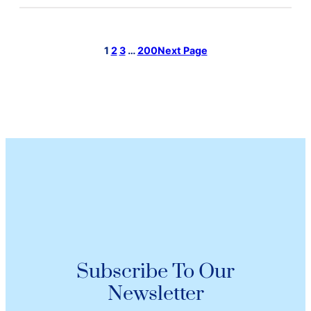
g
b
p
e
a
r
t
1
2
3
…
200
Next Page
u
i
n
t
t
o
u
g
n
e
g
l
a
:
n
A
d
n
a
t
n
a
S
r
t
a
r
K
Subscribe To Our
a
e
t
b
Newsletter
e
e