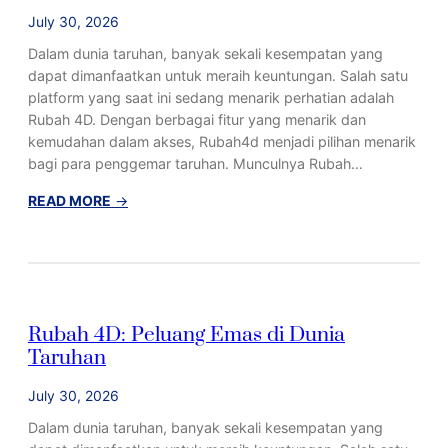
i
:
July 30, 2026
a
P
T
e
Dalam dunia taruhan, banyak sekali kesempatan yang
a
l
dapat dimanfaatkan untuk meraih keuntungan. Salah satu
r
u
platform yang saat ini sedang menarik perhatian adalah
u
a
Rubah 4D. Dengan berbagai fitur yang menarik dan
h
n
kemudahan dalam akses, Rubah4d menjadi pilihan menarik
a
g
bagi para penggemar taruhan. Munculnya Rubah…
n
E
m
:
READ MORE
→
a
R
s
u
d
b
i
a
D
h
Rubah 4D: Peluang Emas di Dunia
u
4
Taruhan
n
D
i
:
July 30, 2026
a
P
T
e
Dalam dunia taruhan, banyak sekali kesempatan yang
a
l