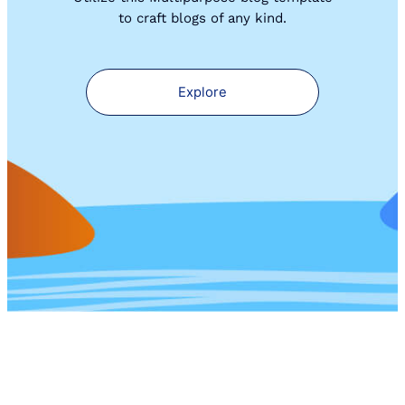
to craft blogs of any kind.
Explore