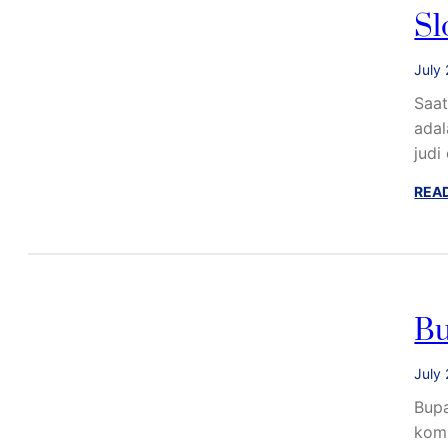
Sl
July
Saat
adal
judi
REA
Bu
July 
Bupa
komb