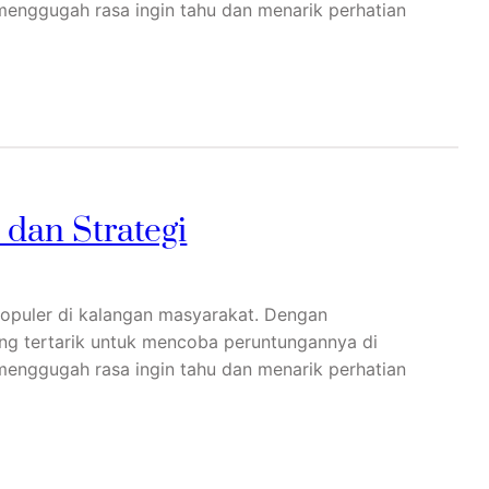
 menggugah rasa ingin tahu dan menarik perhatian
 dan Strategi
populer di kalangan masyarakat. Dengan
ang tertarik untuk mencoba peruntungannya di
 menggugah rasa ingin tahu dan menarik perhatian