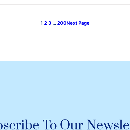
p
a
r
a
K
g
t
e
a
1
2
3
…
200
Next Page
i
b
b
t
e
u
o
r
n
g
u
g
e
n
l
t
:
u
A
n
n
g
t
a
a
n
r
d
a
a
K
n
e
S
scribe To Our Newsle
b
t
e
r