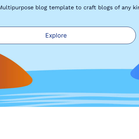
 Multipurpose blog template to craft blogs of any ki
Explore