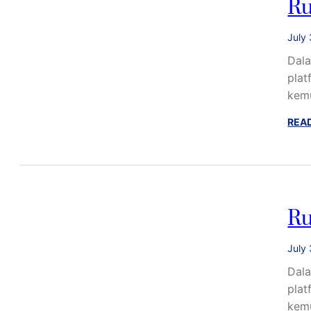
Ru
July
Dala
plat
kemu
REA
Ru
July
Dala
plat
kemu