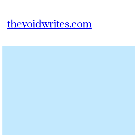
Skip
to
thevoidwrites.com
content