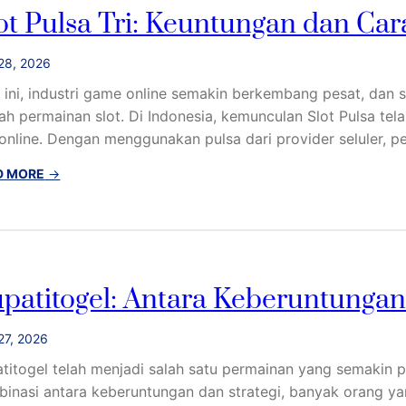
s
n
ot Pulsa Tri: Keuntungan dan Ca
4
d
D
i
:
D
 28, 2026
P
u
 ini, industri game online semakin berkembang pesat, dan 
e
n
ah permainan slot. Di Indonesia, kemunculan Slot Pulsa t
l
i
u
 online. Dengan menggunakan pulsa dari provider seluler
a
a
T
:
D MORE
→
n
a
S
g
r
l
E
u
o
m
h
t
a
a
P
s
n
patitogel: Antara Keberuntungan
u
d
l
i
s
D
27, 2026
a
u
titogel telah menjadi salah satu permainan yang semakin 
T
n
inasi antara keberuntungan dan strategi, banyak orang y
r
i