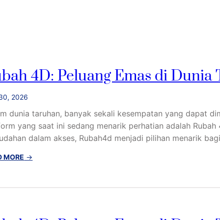
bah 4D: Peluang Emas di Dunia
 30, 2026
m dunia taruhan, banyak sekali kesempatan yang dapat di
form yang saat ini sedang menarik perhatian adalah Rubah
dahan dalam akses, Rubah4d menjadi pilihan menarik bag
:
D MORE
→
R
u
b
a
h