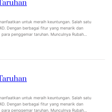
 Taruhan
manfaatkan untuk meraih keuntungan. Salah satu
 4D. Dengan berbagai fitur yang menarik dan
i para penggemar taruhan. Munculnya Rubah…
 Taruhan
manfaatkan untuk meraih keuntungan. Salah satu
 4D. Dengan berbagai fitur yang menarik dan
i para penggemar taruhan. Munculnya Rubah…