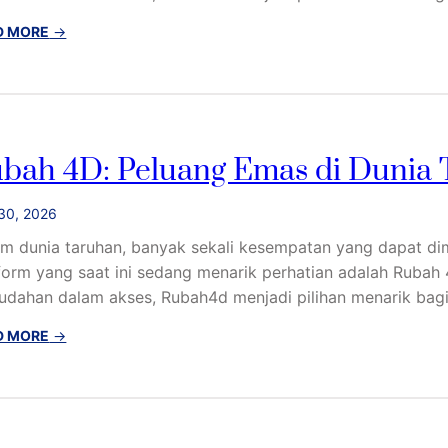
a
T
:
D MORE
→
n
a
R
g
r
u
E
u
b
m
h
a
a
a
h
s
n
bah 4D: Peluang Emas di Dunia
4
d
D
i
:
D
 30, 2026
P
u
m dunia taruhan, banyak sekali kesempatan yang dapat di
e
n
form yang saat ini sedang menarik perhatian adalah Rubah
l
i
u
dahan dalam akses, Rubah4d menjadi pilihan menarik bag
a
a
T
:
D MORE
→
n
a
R
g
r
u
E
u
b
m
h
a
a
a
h