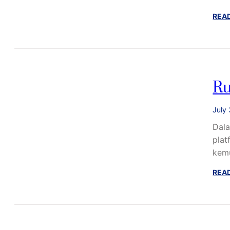
REA
Ru
July
Dala
plat
kemu
REA