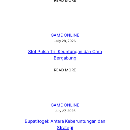
READ MORE
RUBAH
4D:
PELUANG
EMAS
DI
DUNIA
GAME ONLINE
TARUHAN
July 28, 2026
Slot Pulsa Tri: Keuntungan dan Cara
Bergabung
:
READ MORE
SLOT
PULSA
TRI:
KEUNTUNGAN
DAN
CARA
GAME ONLINE
BERGABUNG
July 27, 2026
Bupatitogel: Antara Keberuntungan dan
Strategi