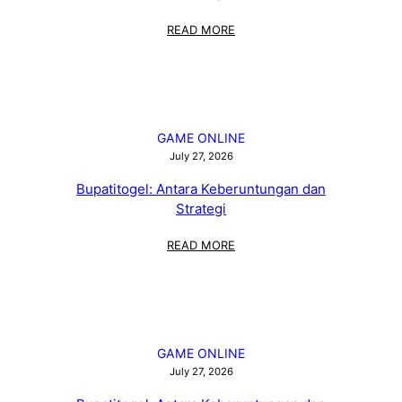
:
READ MORE
BUPATITOGEL:
ANTARA
KEBERUNTUNGAN
DAN
STRATEGI
GAME ONLINE
July 27, 2026
Bupatitogel: Antara Keberuntungan dan
Strategi
:
READ MORE
BUPATITOGEL:
ANTARA
KEBERUNTUNGAN
DAN
STRATEGI
GAME ONLINE
July 27, 2026