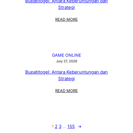
Bupatitogel: Antara Keberuntungan dan
Strategi
:
READ MORE
BUPATITOGEL:
ANTARA
KEBERUNTUNGAN
DAN
STRATEGI
GAME ONLINE
July 27, 2026
Bupatitogel: Antara Keberuntungan dan
Strategi
:
READ MORE
BUPATITOGEL:
ANTARA
KEBERUNTUNGAN
DAN
STRATEGI
1
2
3
…
155
→