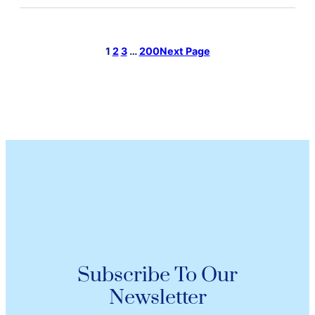
g
b
p
e
a
r
t
1
2
3
…
200
Next Page
u
i
n
t
t
o
u
g
n
e
g
l
a
:
n
A
d
n
a
t
n
a
S
r
t
a
r
K
Subscribe To Our
a
e
t
b
Newsletter
e
e