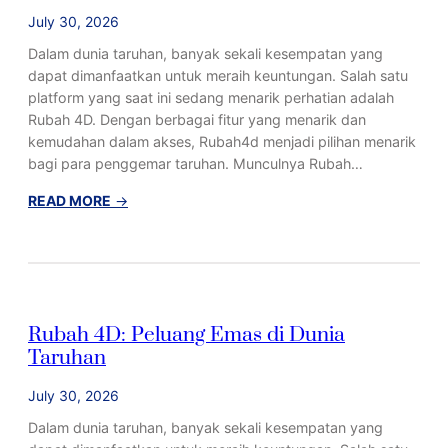
i
:
July 30, 2026
a
P
T
e
Dalam dunia taruhan, banyak sekali kesempatan yang
a
l
dapat dimanfaatkan untuk meraih keuntungan. Salah satu
r
u
platform yang saat ini sedang menarik perhatian adalah
u
a
Rubah 4D. Dengan berbagai fitur yang menarik dan
h
n
kemudahan dalam akses, Rubah4d menjadi pilihan menarik
a
g
bagi para penggemar taruhan. Munculnya Rubah…
n
E
m
:
READ MORE
→
a
R
s
u
d
b
i
a
D
h
Rubah 4D: Peluang Emas di Dunia
u
4
Taruhan
n
D
i
:
July 30, 2026
a
P
T
e
Dalam dunia taruhan, banyak sekali kesempatan yang
a
l