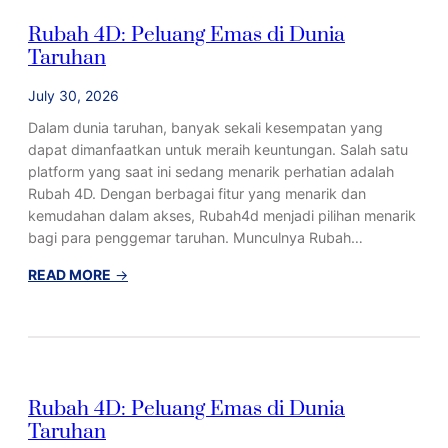
h
Rubah 4D: Peluang Emas di Dunia
4
Taruhan
D
:
July 30, 2026
P
e
Dalam dunia taruhan, banyak sekali kesempatan yang
l
dapat dimanfaatkan untuk meraih keuntungan. Salah satu
u
platform yang saat ini sedang menarik perhatian adalah
a
Rubah 4D. Dengan berbagai fitur yang menarik dan
n
kemudahan dalam akses, Rubah4d menjadi pilihan menarik
g
bagi para penggemar taruhan. Munculnya Rubah…
E
m
:
READ MORE
→
a
R
s
u
d
b
i
a
D
h
Rubah 4D: Peluang Emas di Dunia
u
4
Taruhan
n
D