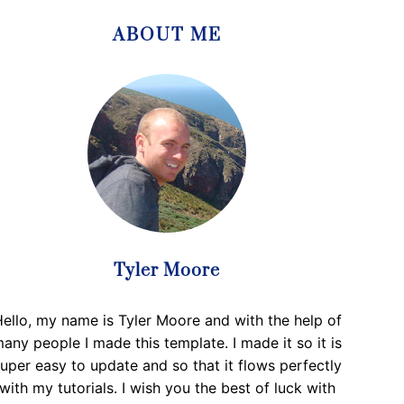
ABOUT ME
Tyler Moore
ello, my name is Tyler Moore and with the help of
any people I made this template. I made it so it is
uper easy to update and so that it flows perfectly
with my tutorials. I wish you the best of luck with