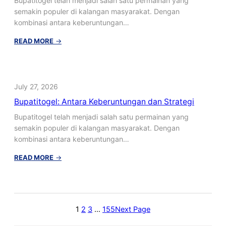
Bupatitogel telah menjadi salah satu permainan yang
semakin populer di kalangan masyarakat. Dengan
kombinasi antara keberuntungan…
:
READ MORE
→
Bupatitogel:
Antara
Keberuntungan
dan
July 27, 2026
Strategi
Bupatitogel: Antara Keberuntungan dan Strategi
Bupatitogel telah menjadi salah satu permainan yang
semakin populer di kalangan masyarakat. Dengan
kombinasi antara keberuntungan…
:
READ MORE
→
Bupatitogel:
Antara
Keberuntungan
dan
Strategi
1
2
3
…
155
Next Page