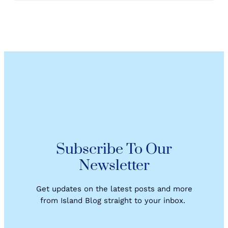
Subscribe To Our
Newsletter
Get updates on the latest posts and more
from Island Blog straight to your inbox.