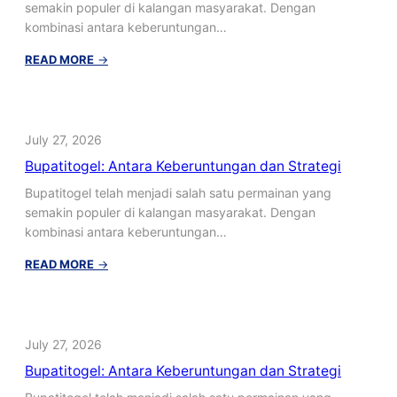
semakin populer di kalangan masyarakat. Dengan
kombinasi antara keberuntungan…
:
READ MORE
→
Bupatitogel:
Antara
Keberuntungan
dan
July 27, 2026
Strategi
Bupatitogel: Antara Keberuntungan dan Strategi
Bupatitogel telah menjadi salah satu permainan yang
semakin populer di kalangan masyarakat. Dengan
kombinasi antara keberuntungan…
:
READ MORE
→
Bupatitogel:
Antara
Keberuntungan
dan
July 27, 2026
Strategi
Bupatitogel: Antara Keberuntungan dan Strategi