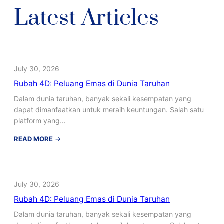
Latest Articles
July 30, 2026
Rubah 4D: Peluang Emas di Dunia Taruhan
Dalam dunia taruhan, banyak sekali kesempatan yang
dapat dimanfaatkan untuk meraih keuntungan. Salah satu
platform yang…
:
READ MORE
→
Rubah
4D:
Peluang
Emas
July 30, 2026
di
Rubah 4D: Peluang Emas di Dunia Taruhan
Dunia
Taruhan
Dalam dunia taruhan, banyak sekali kesempatan yang