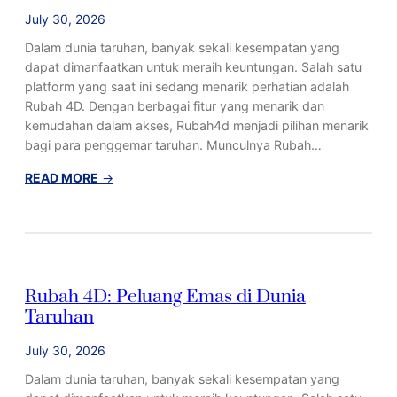
i
:
July 30, 2026
a
P
T
e
Dalam dunia taruhan, banyak sekali kesempatan yang
a
l
dapat dimanfaatkan untuk meraih keuntungan. Salah satu
r
u
platform yang saat ini sedang menarik perhatian adalah
u
a
Rubah 4D. Dengan berbagai fitur yang menarik dan
h
n
kemudahan dalam akses, Rubah4d menjadi pilihan menarik
a
g
bagi para penggemar taruhan. Munculnya Rubah…
n
E
m
:
READ MORE
→
a
R
s
u
d
b
i
a
D
h
Rubah 4D: Peluang Emas di Dunia
u
4
Taruhan
n
D
i
:
July 30, 2026
a
P
T
e
Dalam dunia taruhan, banyak sekali kesempatan yang
a
l