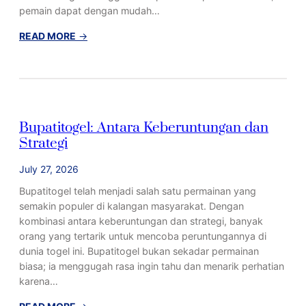
a
g
pemain dapat dengan mudah…
n
E
m
:
READ MORE
→
a
S
s
l
d
o
i
t
D
P
Bupatitogel: Antara Keberuntungan dan
u
u
Strategi
n
l
i
s
July 27, 2026
a
a
T
T
Bupatitogel telah menjadi salah satu permainan yang
a
r
semakin populer di kalangan masyarakat. Dengan
r
i
kombinasi antara keberuntungan dan strategi, banyak
u
:
orang yang tertarik untuk mencoba peruntungannya di
h
K
dunia togel ini. Bupatitogel bukan sekadar permainan
a
e
biasa; ia menggugah rasa ingin tahu dan menarik perhatian
n
u
karena…
n
t
: