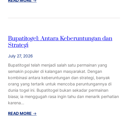
READ MORE
→
u
B
n
u
g
p
a
a
n
t
Bupatitogel: Antara Keberuntungan dan
d
i
Strategi
a
t
n
o
July 27, 2026
C
g
a
e
Bupatitogel telah menjadi salah satu permainan yang
r
l
semakin populer di kalangan masyarakat. Dengan
a
:
kombinasi antara keberuntungan dan strategi, banyak
B
A
orang yang tertarik untuk mencoba peruntungannya di
e
n
dunia togel ini. Bupatitogel bukan sekadar permainan
r
t
biasa; ia menggugah rasa ingin tahu dan menarik perhatian
g
a
karena…
a
r
b
a
:
READ MORE
→
u
K
B
n
e
u