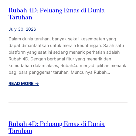
h
Rubah 4D: Peluang Emas di Dunia
4
Taruhan
D
:
July 30, 2026
P
e
Dalam dunia taruhan, banyak sekali kesempatan yang
l
dapat dimanfaatkan untuk meraih keuntungan. Salah satu
u
platform yang saat ini sedang menarik perhatian adalah
a
Rubah 4D. Dengan berbagai fitur yang menarik dan
n
kemudahan dalam akses, Rubah4d menjadi pilihan menarik
g
bagi para penggemar taruhan. Munculnya Rubah…
E
m
:
READ MORE
→
a
R
s
u
d
b
i
a
D
h
Rubah 4D: Peluang Emas di Dunia
u
4
Taruhan
n
D