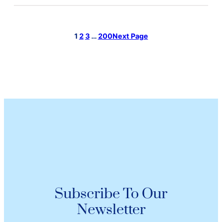
g
b
p
e
a
r
t
1
2
3
…
200
Next Page
u
i
n
t
t
o
u
g
n
e
g
l
a
:
n
A
d
n
a
t
n
a
S
r
t
a
r
K
Subscribe To Our
a
e
t
b
Newsletter
e
e