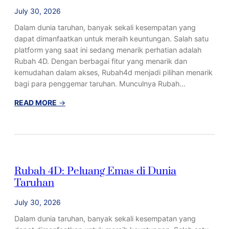
i
:
July 30, 2026
a
P
T
e
Dalam dunia taruhan, banyak sekali kesempatan yang
a
l
dapat dimanfaatkan untuk meraih keuntungan. Salah satu
r
u
platform yang saat ini sedang menarik perhatian adalah
u
a
Rubah 4D. Dengan berbagai fitur yang menarik dan
h
n
kemudahan dalam akses, Rubah4d menjadi pilihan menarik
a
g
bagi para penggemar taruhan. Munculnya Rubah…
n
E
m
:
READ MORE
→
a
R
s
u
d
b
i
a
D
h
Rubah 4D: Peluang Emas di Dunia
u
4
Taruhan
n
D
i
:
July 30, 2026
a
P
T
e
Dalam dunia taruhan, banyak sekali kesempatan yang
a
l