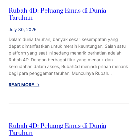
h
Rubah 4D: Peluang Emas di Dunia
4
Taruhan
D
:
July 30, 2026
P
e
Dalam dunia taruhan, banyak sekali kesempatan yang
l
dapat dimanfaatkan untuk meraih keuntungan. Salah satu
u
platform yang saat ini sedang menarik perhatian adalah
a
Rubah 4D. Dengan berbagai fitur yang menarik dan
n
kemudahan dalam akses, Rubah4d menjadi pilihan menarik
g
bagi para penggemar taruhan. Munculnya Rubah…
E
m
:
READ MORE
→
a
R
s
u
d
b
i
a
D
h
Rubah 4D: Peluang Emas di Dunia
u
4
Taruhan
n
D