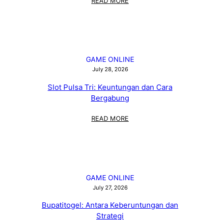
READ MORE
RUBAH
4D:
PELUANG
EMAS
DI
DUNIA
GAME ONLINE
TARUHAN
July 28, 2026
Slot Pulsa Tri: Keuntungan dan Cara
Bergabung
:
READ MORE
SLOT
PULSA
TRI:
KEUNTUNGAN
DAN
CARA
GAME ONLINE
BERGABUNG
July 27, 2026
Bupatitogel: Antara Keberuntungan dan
Strategi