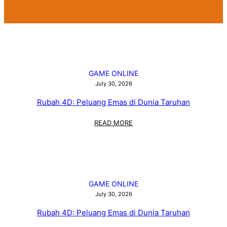
GAME ONLINE
July 30, 2026
Rubah 4D: Peluang Emas di Dunia Taruhan
:
READ MORE
RUBAH
4D:
PELUANG
EMAS
DI
DUNIA
GAME ONLINE
TARUHAN
July 30, 2026
Rubah 4D: Peluang Emas di Dunia Taruhan