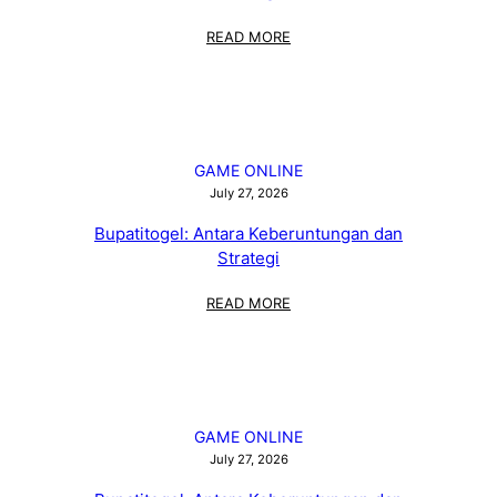
:
READ MORE
BUPATITOGEL:
ANTARA
KEBERUNTUNGAN
DAN
STRATEGI
GAME ONLINE
July 27, 2026
Bupatitogel: Antara Keberuntungan dan
Strategi
:
READ MORE
BUPATITOGEL:
ANTARA
KEBERUNTUNGAN
DAN
STRATEGI
GAME ONLINE
July 27, 2026