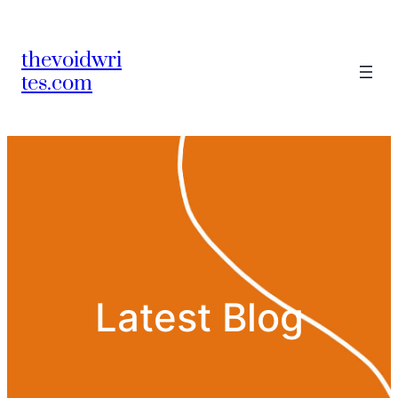
Skip
to
thevoidwri
content
tes.com
Latest Blog