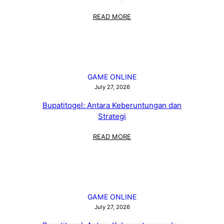
:
READ MORE
BUPATITOGEL:
ANTARA
KEBERUNTUNGAN
DAN
STRATEGI
GAME ONLINE
July 27, 2026
Bupatitogel: Antara Keberuntungan dan
Strategi
:
READ MORE
BUPATITOGEL:
ANTARA
KEBERUNTUNGAN
DAN
STRATEGI
GAME ONLINE
July 27, 2026