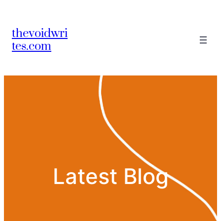
Skip
to
thevoidwri
content
tes.com
Latest Blog