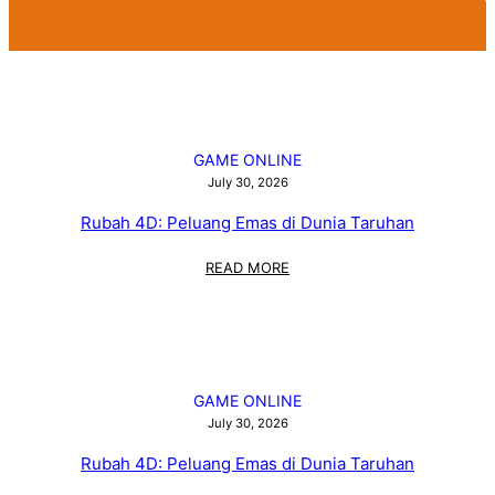
GAME ONLINE
July 30, 2026
Rubah 4D: Peluang Emas di Dunia Taruhan
:
READ MORE
RUBAH
4D:
PELUANG
EMAS
DI
DUNIA
GAME ONLINE
TARUHAN
July 30, 2026
Rubah 4D: Peluang Emas di Dunia Taruhan