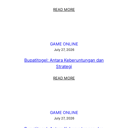
:
READ MORE
BUPATITOGEL:
ANTARA
KEBERUNTUNGAN
DAN
STRATEGI
GAME ONLINE
July 27, 2026
Bupatitogel: Antara Keberuntungan dan
Strategi
:
READ MORE
BUPATITOGEL:
ANTARA
KEBERUNTUNGAN
DAN
STRATEGI
GAME ONLINE
July 27, 2026