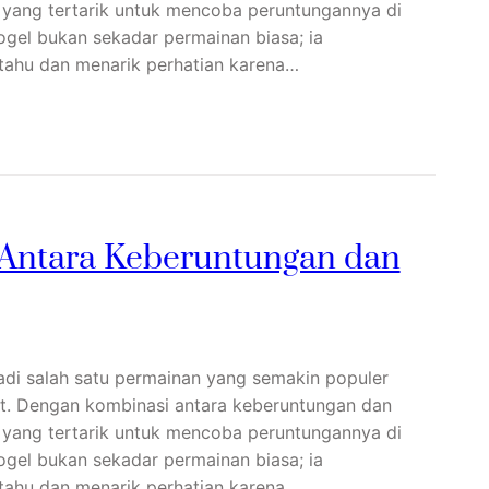
g yang tertarik untuk mencoba peruntungannya di
togel bukan sekadar permainan biasa; ia
tahu dan menarik perhatian karena…
: Antara Keberuntungan dan
adi salah satu permainan yang semakin populer
t. Dengan kombinasi antara keberuntungan dan
g yang tertarik untuk mencoba peruntungannya di
togel bukan sekadar permainan biasa; ia
tahu dan menarik perhatian karena…