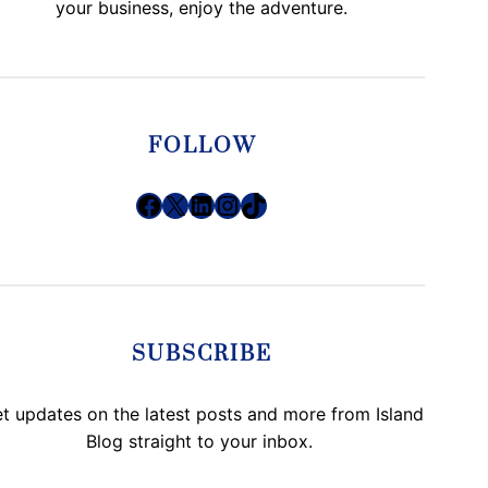
your business, enjoy the adventure.
FOLLOW
Facebook
X
LinkedIn
Instagram
TikTok
SUBSCRIBE
t updates on the latest posts and more from Island
Blog straight to your inbox.