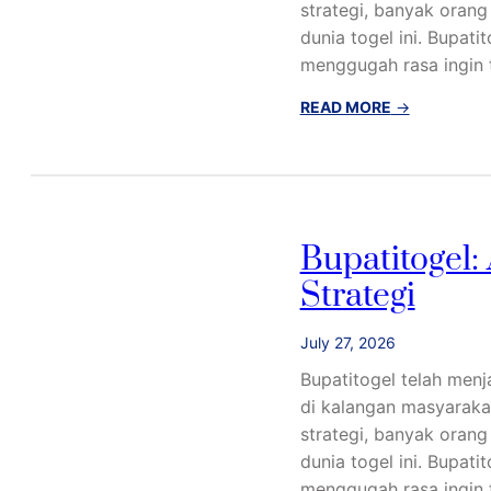
h
strategi, banyak oran
K
a
dunia togel ini. Bupati
e
n
menggugah rasa ingin 
u
n
:
READ MORE
→
t
B
u
u
n
p
g
a
a
t
n
Bupatitogel
i
d
t
Strategi
a
o
n
g
C
July 27, 2026
e
a
l
Bupatitogel telah menj
r
:
di kalangan masyaraka
a
A
B
strategi, banyak oran
n
e
dunia togel ini. Bupati
t
r
menggugah rasa ingin 