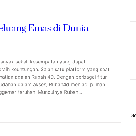
eluang Emas di Dunia
banyak sekali kesempatan yang dapat
raih keuntungan. Salah satu platform yang saat
hatian adalah Rubah 4D. Dengan berbagai fitur
dahan dalam akses, Rubah4d menjadi pilihan
nggemar taruhan. Munculnya Rubah…
Ge