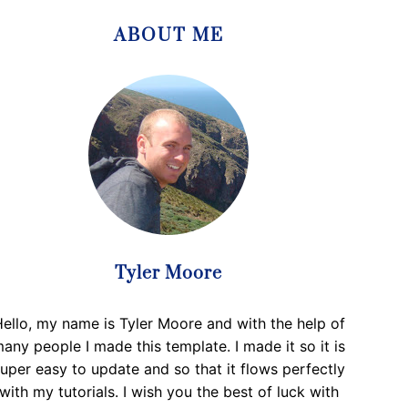
ABOUT ME
Tyler Moore
ello, my name is Tyler Moore and with the help of
any people I made this template. I made it so it is
uper easy to update and so that it flows perfectly
with my tutorials. I wish you the best of luck with