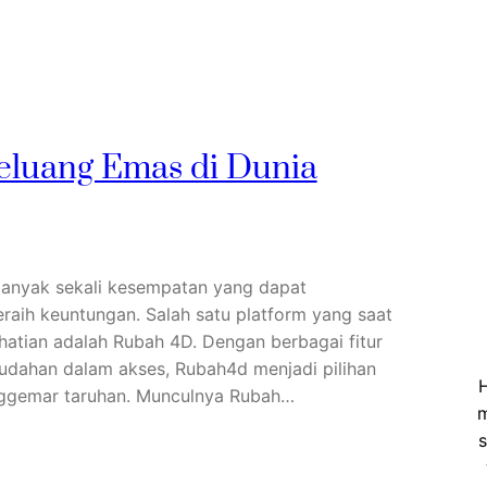
eluang Emas di Dunia
banyak sekali kesempatan yang dapat
raih keuntungan. Salah satu platform yang saat
hatian adalah Rubah 4D. Dengan berbagai fitur
dahan dalam akses, Rubah4d menjadi pilihan
H
nggemar taruhan. Munculnya Rubah…
m
s