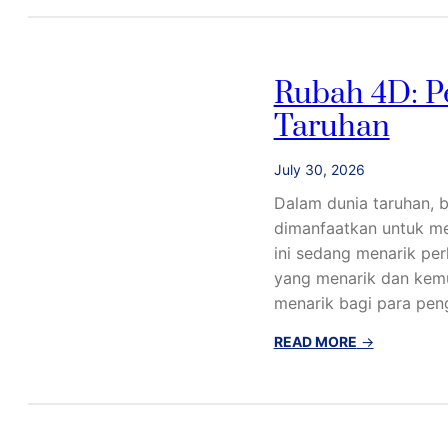
b
a
h
Rubah 4D: P
4
D
Taruhan
:
P
July 30, 2026
e
l
Dalam dunia taruhan, 
u
dimanfaatkan untuk me
a
ini sedang menarik per
n
yang menarik dan kemu
g
menarik bagi para pe
E
m
:
READ MORE
→
a
R
s
u
d
b
i
a
D