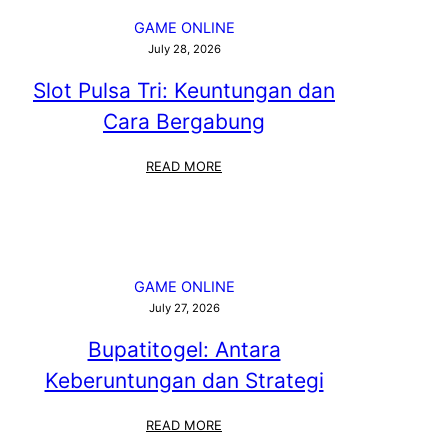
DI
DUNIA
GAME ONLINE
TARUHAN
July 28, 2026
Slot Pulsa Tri: Keuntungan dan
Cara Bergabung
:
READ MORE
SLOT
PULSA
TRI:
KEUNTUNGAN
DAN
CARA
GAME ONLINE
BERGABUNG
July 27, 2026
Bupatitogel: Antara
Keberuntungan dan Strategi
:
READ MORE
BUPATITOGEL: