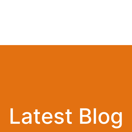
Latest Blog