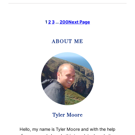
g
b
p
e
a
r
t
1
2
3
…
200
Next Page
u
i
n
t
t
o
ABOUT ME
u
g
n
e
g
l
a
:
n
A
d
n
a
t
n
a
S
r
t
a
r
K
Tyler Moore
a
e
t
b
Hello, my name is Tyler Moore and with the help
e
e