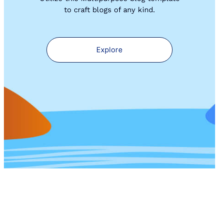
to craft blogs of any kind.
Explore