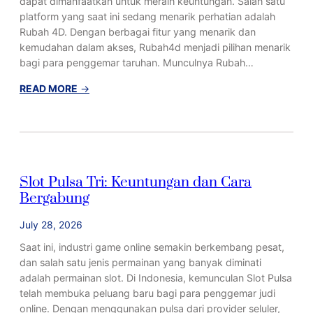
dapat dimanfaatkan untuk meraih keuntungan. Salah satu
r
u
platform yang saat ini sedang menarik perhatian adalah
u
a
Rubah 4D. Dengan berbagai fitur yang menarik dan
h
n
kemudahan dalam akses, Rubah4d menjadi pilihan menarik
a
g
bagi para penggemar taruhan. Munculnya Rubah…
n
E
m
:
READ MORE
→
a
R
s
u
d
b
i
a
D
h
Slot Pulsa Tri: Keuntungan dan Cara
u
4
Bergabung
n
D
i
:
July 28, 2026
a
P
T
e
Saat ini, industri game online semakin berkembang pesat,
a
l
dan salah satu jenis permainan yang banyak diminati
r
u
adalah permainan slot. Di Indonesia, kemunculan Slot Pulsa
u
a
telah membuka peluang baru bagi para penggemar judi
h
n
online. Dengan menggunakan pulsa dari provider seluler,