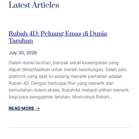
Latest Articles
Rubah 4D: Peluang Emas di Dunia
Taruhan
July 30, 2026
Dalam dunia taruhan, banyak sekali kesempatan yang
dapat dimanfaatkan untuk meraih keuntungan. Salah satu
platform yang saat ini sedang menarik perhatian adalah
Rubah 4D. Dengan berbagai fitur yang menarik dan
kemudahan dalam akses, Rubah4d menjadi pilihan menarik
bagi para penggemar taruhan. Munculnya Rubah…
:
READ MORE
→
R
u
b
a