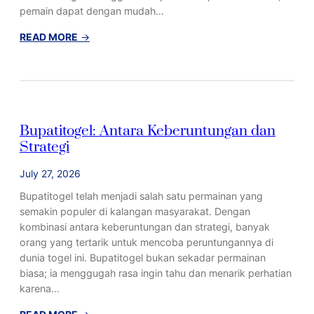
a
g
pemain dapat dengan mudah…
n
E
m
:
READ MORE
→
a
S
s
l
d
o
i
t
D
P
Bupatitogel: Antara Keberuntungan dan
u
u
Strategi
n
l
i
s
July 27, 2026
a
a
T
T
Bupatitogel telah menjadi salah satu permainan yang
a
r
semakin populer di kalangan masyarakat. Dengan
r
i
kombinasi antara keberuntungan dan strategi, banyak
u
:
orang yang tertarik untuk mencoba peruntungannya di
h
K
dunia togel ini. Bupatitogel bukan sekadar permainan
a
e
biasa; ia menggugah rasa ingin tahu dan menarik perhatian
n
u
karena…
n
t
: