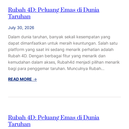
h
Rubah 4D: Peluang Emas di Dunia
4
Taruhan
D
:
July 30, 2026
P
e
Dalam dunia taruhan, banyak sekali kesempatan yang
l
dapat dimanfaatkan untuk meraih keuntungan. Salah satu
u
platform yang saat ini sedang menarik perhatian adalah
a
Rubah 4D. Dengan berbagai fitur yang menarik dan
n
kemudahan dalam akses, Rubah4d menjadi pilihan menarik
g
bagi para penggemar taruhan. Munculnya Rubah…
E
m
:
READ MORE
→
a
R
s
u
d
b
i
a
D
h
Rubah 4D: Peluang Emas di Dunia
u
4
Taruhan
n
D