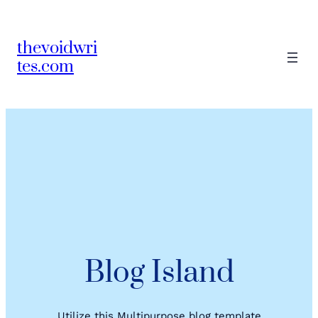
Skip
to
thevoidwri
content
tes.com
Blog Island
Utilize this Multipurpose blog template