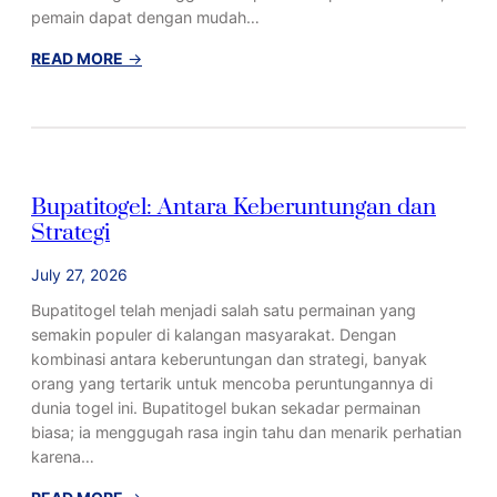
a
g
pemain dapat dengan mudah…
n
E
m
:
READ MORE
→
a
S
s
l
d
o
i
t
D
P
Bupatitogel: Antara Keberuntungan dan
u
u
Strategi
n
l
i
s
July 27, 2026
a
a
T
T
Bupatitogel telah menjadi salah satu permainan yang
a
r
semakin populer di kalangan masyarakat. Dengan
r
i
kombinasi antara keberuntungan dan strategi, banyak
u
:
orang yang tertarik untuk mencoba peruntungannya di
h
K
dunia togel ini. Bupatitogel bukan sekadar permainan
a
e
biasa; ia menggugah rasa ingin tahu dan menarik perhatian
n
u
karena…
n
t
: