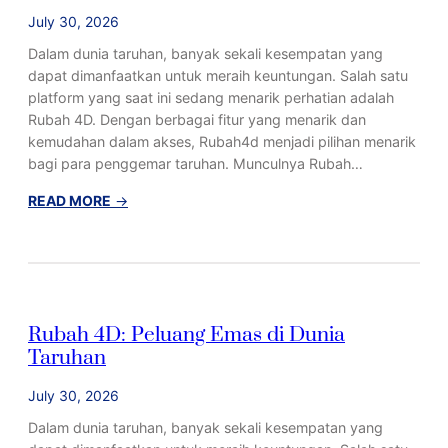
i
:
July 30, 2026
a
P
T
e
Dalam dunia taruhan, banyak sekali kesempatan yang
a
l
dapat dimanfaatkan untuk meraih keuntungan. Salah satu
r
u
platform yang saat ini sedang menarik perhatian adalah
u
a
Rubah 4D. Dengan berbagai fitur yang menarik dan
h
n
kemudahan dalam akses, Rubah4d menjadi pilihan menarik
a
g
bagi para penggemar taruhan. Munculnya Rubah…
n
E
m
:
READ MORE
→
a
R
s
u
d
b
i
a
D
h
Rubah 4D: Peluang Emas di Dunia
u
4
Taruhan
n
D
i
:
July 30, 2026
a
P
T
e
Dalam dunia taruhan, banyak sekali kesempatan yang
a
l