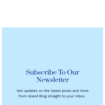
Subscribe To Our
Newsletter
Get updates on the latest posts and more
from Island Blog straight to your inbox.