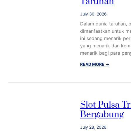
Taruhan
:
a
P
T
July 30, 2026
e
a
l
Dalam dunia taruhan, 
r
u
dimanfaatkan untuk me
u
a
h
ini sedang menarik per
n
a
yang menarik dan kemu
g
n
menarik bagi para pe
E
m
:
READ MORE
→
a
R
s
u
d
b
i
a
D
h
u
Slot Pulsa T
4
n
D
Bergabung
i
:
a
P
T
July 28, 2026
e
a