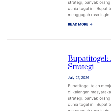
h
strategi, banyak oran
K
a
dunia togel ini. Bupati
e
n
menggugah rasa ingin 
u
n
:
READ MORE
→
t
B
u
u
n
p
g
a
a
t
n
Bupatitogel
i
d
t
Strategi
a
o
n
g
C
July 27, 2026
e
a
l
Bupatitogel telah menj
r
:
di kalangan masyaraka
a
A
B
strategi, banyak oran
n
e
dunia togel ini. Bupati
t
r
menggugah rasa ingin 