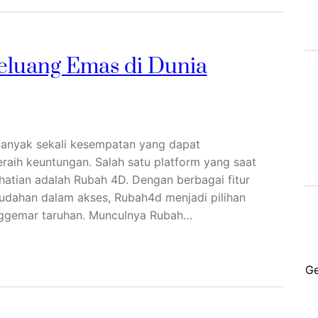
eluang Emas di Dunia
banyak sekali kesempatan yang dapat
raih keuntungan. Salah satu platform yang saat
hatian adalah Rubah 4D. Dengan berbagai fitur
dahan dalam akses, Rubah4d menjadi pilihan
nggemar taruhan. Munculnya Rubah…
Ge