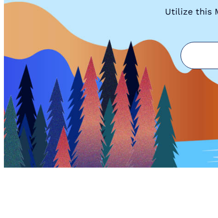
Utilize this