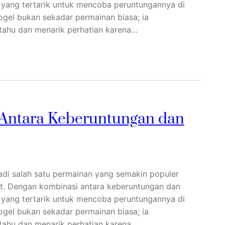
g yang tertarik untuk mencoba peruntungannya di
togel bukan sekadar permainan biasa; ia
tahu dan menarik perhatian karena…
: Antara Keberuntungan dan
adi salah satu permainan yang semakin populer
t. Dengan kombinasi antara keberuntungan dan
g yang tertarik untuk mencoba peruntungannya di
togel bukan sekadar permainan biasa; ia
tahu dan menarik perhatian karena…