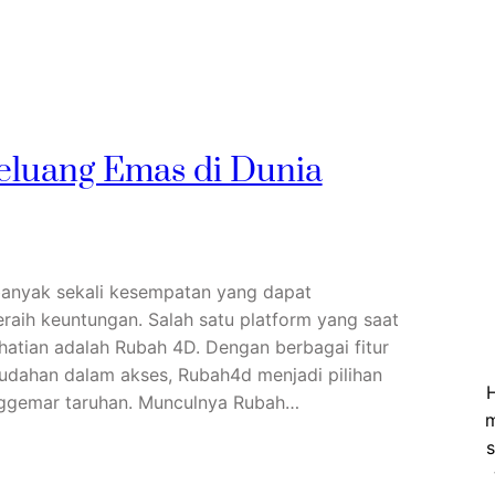
eluang Emas di Dunia
banyak sekali kesempatan yang dapat
raih keuntungan. Salah satu platform yang saat
hatian adalah Rubah 4D. Dengan berbagai fitur
dahan dalam akses, Rubah4d menjadi pilihan
H
nggemar taruhan. Munculnya Rubah…
m
s