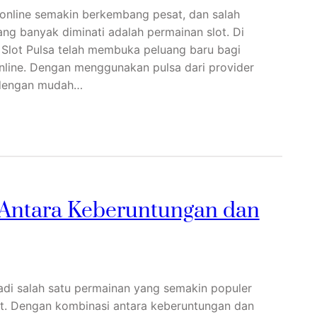
e online semakin berkembang pesat, dan salah
ang banyak diminati adalah permainan slot. Di
 Slot Pulsa telah membuka peluang baru bagi
nline. Dengan menggunakan pulsa dari provider
t dengan mudah…
: Antara Keberuntungan dan
adi salah satu permainan yang semakin populer
t. Dengan kombinasi antara keberuntungan dan