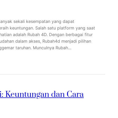
banyak sekali kesempatan yang dapat
raih keuntungan. Salah satu platform yang saat
hatian adalah Rubah 4D. Dengan berbagai fitur
dahan dalam akses, Rubah4d menjadi pilihan
nggemar taruhan. Munculnya Rubah…
ri: Keuntungan dan Cara