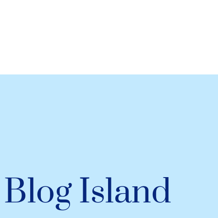
Blog Island