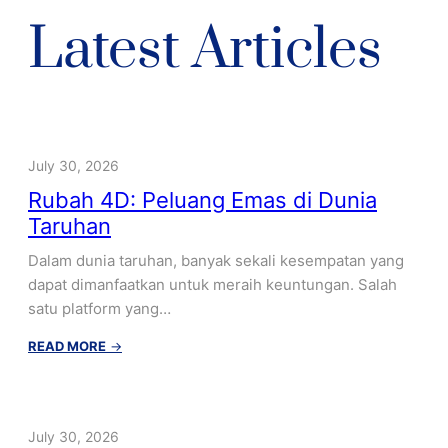
Latest Articles
July 30, 2026
Rubah 4D: Peluang Emas di Dunia
Taruhan
Dalam dunia taruhan, banyak sekali kesempatan yang
dapat dimanfaatkan untuk meraih keuntungan. Salah
satu platform yang…
:
READ MORE
→
Rubah
4D:
Peluang
Emas
July 30, 2026
di