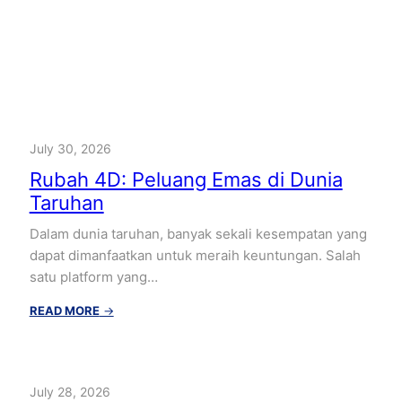
July 30, 2026
Rubah 4D: Peluang Emas di Dunia
Taruhan
Dalam dunia taruhan, banyak sekali kesempatan yang
dapat dimanfaatkan untuk meraih keuntungan. Salah
satu platform yang…
:
READ MORE
→
Rubah
4D:
Peluang
Emas
July 28, 2026
di