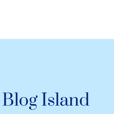
Blog Island