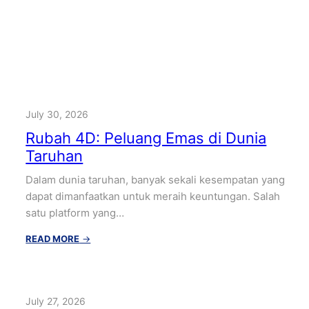
July 30, 2026
Rubah 4D: Peluang Emas di Dunia
Taruhan
Dalam dunia taruhan, banyak sekali kesempatan yang
dapat dimanfaatkan untuk meraih keuntungan. Salah
satu platform yang…
:
READ MORE
→
Rubah
4D:
Peluang
Emas
July 27, 2026
di