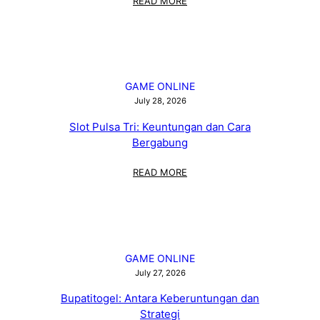
READ MORE
RUBAH
4D:
PELUANG
EMAS
DI
DUNIA
GAME ONLINE
TARUHAN
July 28, 2026
Slot Pulsa Tri: Keuntungan dan Cara
Bergabung
:
READ MORE
SLOT
PULSA
TRI:
KEUNTUNGAN
DAN
CARA
GAME ONLINE
BERGABUNG
July 27, 2026
Bupatitogel: Antara Keberuntungan dan
Strategi