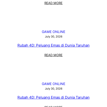
:
READ MORE
RUBAH
4D:
PELUANG
EMAS
DI
DUNIA
GAME ONLINE
TARUHAN
July 30, 2026
Rubah 4D: Peluang Emas di Dunia Taruhan
:
READ MORE
RUBAH
4D:
PELUANG
EMAS
DI
DUNIA
GAME ONLINE
TARUHAN
July 30, 2026
Rubah 4D: Peluang Emas di Dunia Taruhan
: