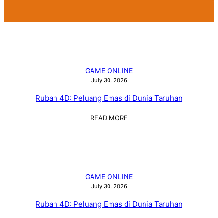
GAME ONLINE
July 30, 2026
Rubah 4D: Peluang Emas di Dunia Taruhan
:
READ MORE
RUBAH
4D:
PELUANG
EMAS
DI
DUNIA
GAME ONLINE
TARUHAN
July 30, 2026
Rubah 4D: Peluang Emas di Dunia Taruhan