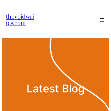
Skip
to
thevoidwri
content
tes.com
Latest Blog