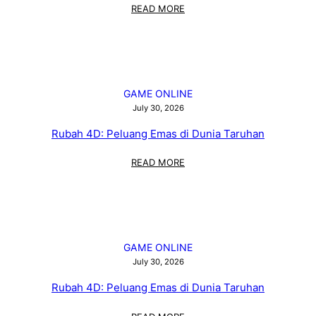
:
READ MORE
RUBAH
4D:
PELUANG
EMAS
DI
DUNIA
GAME ONLINE
TARUHAN
July 30, 2026
Rubah 4D: Peluang Emas di Dunia Taruhan
:
READ MORE
RUBAH
4D:
PELUANG
EMAS
DI
DUNIA
GAME ONLINE
TARUHAN
July 30, 2026
Rubah 4D: Peluang Emas di Dunia Taruhan
: