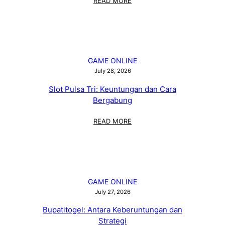
READ MORE
RUBAH
4D:
PELUANG
EMAS
DI
DUNIA
GAME ONLINE
TARUHAN
July 28, 2026
Slot Pulsa Tri: Keuntungan dan Cara
Bergabung
:
READ MORE
SLOT
PULSA
TRI:
KEUNTUNGAN
DAN
CARA
GAME ONLINE
BERGABUNG
July 27, 2026
Bupatitogel: Antara Keberuntungan dan
Strategi