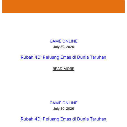
GAME ONLINE
July 30, 2026
Rubah 4D: Peluang Emas di Dunia Taruhan
:
READ MORE
RUBAH
4D:
PELUANG
EMAS
DI
DUNIA
GAME ONLINE
TARUHAN
July 30, 2026
Rubah 4D: Peluang Emas di Dunia Taruhan