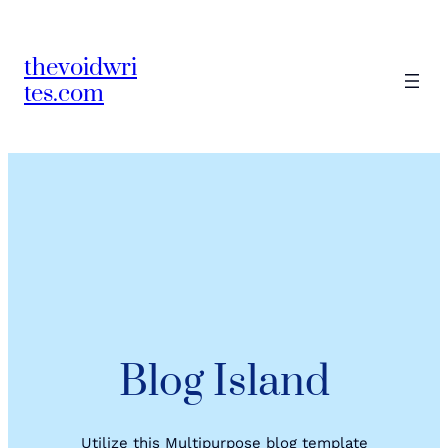
Skip
to
thevoidwri
content
tes.com
Blog Island
Utilize this Multipurpose blog template