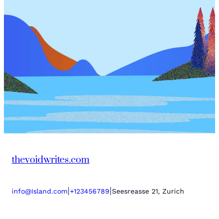
thevoidwrites.com
|
|
info@Island.com
+123456789
Seesreasse 21, Zurich