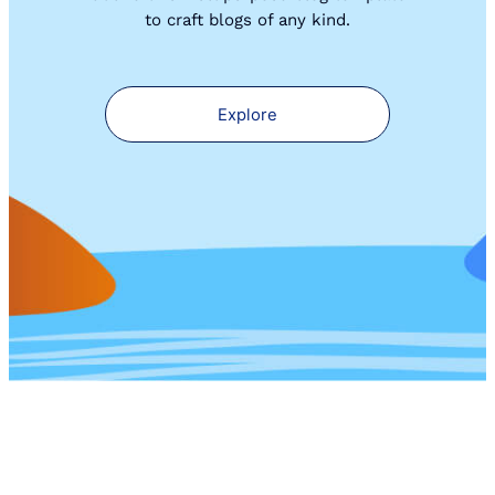
to craft blogs of any kind.
Explore