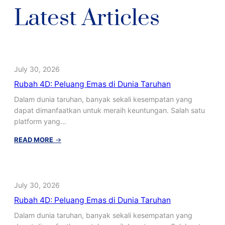
Latest Articles
July 30, 2026
Rubah 4D: Peluang Emas di Dunia Taruhan
Dalam dunia taruhan, banyak sekali kesempatan yang
dapat dimanfaatkan untuk meraih keuntungan. Salah satu
platform yang…
:
READ MORE
→
Rubah
4D:
Peluang
Emas
July 30, 2026
di
Rubah 4D: Peluang Emas di Dunia Taruhan
Dunia
Taruhan
Dalam dunia taruhan, banyak sekali kesempatan yang