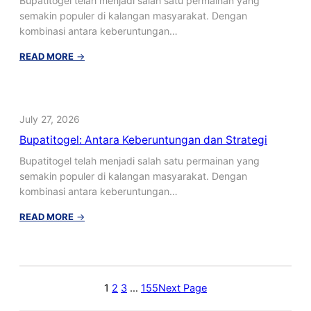
Bupatitogel telah menjadi salah satu permainan yang
semakin populer di kalangan masyarakat. Dengan
kombinasi antara keberuntungan…
:
READ MORE
→
Bupatitogel:
Antara
Keberuntungan
dan
July 27, 2026
Strategi
Bupatitogel: Antara Keberuntungan dan Strategi
Bupatitogel telah menjadi salah satu permainan yang
semakin populer di kalangan masyarakat. Dengan
kombinasi antara keberuntungan…
:
READ MORE
→
Bupatitogel:
Antara
Keberuntungan
dan
Strategi
1
2
3
…
155
Next Page