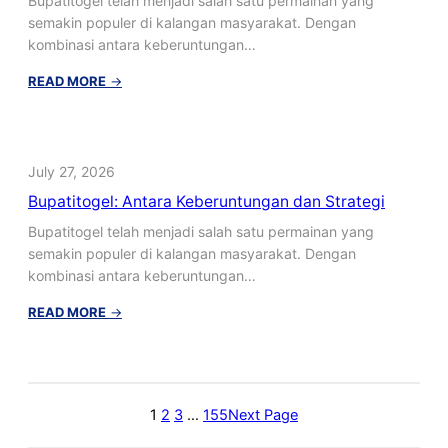
Bupatitogel telah menjadi salah satu permainan yang
semakin populer di kalangan masyarakat. Dengan
kombinasi antara keberuntungan…
:
READ MORE
→
Bupatitogel:
Antara
Keberuntungan
dan
July 27, 2026
Strategi
Bupatitogel: Antara Keberuntungan dan Strategi
Bupatitogel telah menjadi salah satu permainan yang
semakin populer di kalangan masyarakat. Dengan
kombinasi antara keberuntungan…
:
READ MORE
→
Bupatitogel:
Antara
Keberuntungan
dan
Strategi
1
2
3
…
155
Next Page