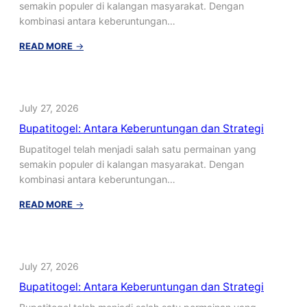
semakin populer di kalangan masyarakat. Dengan
kombinasi antara keberuntungan…
:
READ MORE
→
Bupatitogel:
Antara
Keberuntungan
dan
July 27, 2026
Strategi
Bupatitogel: Antara Keberuntungan dan Strategi
Bupatitogel telah menjadi salah satu permainan yang
semakin populer di kalangan masyarakat. Dengan
kombinasi antara keberuntungan…
:
READ MORE
→
Bupatitogel:
Antara
Keberuntungan
dan
July 27, 2026
Strategi
Bupatitogel: Antara Keberuntungan dan Strategi