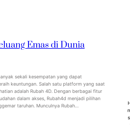
eluang Emas di Dunia
banyak sekali kesempatan yang dapat
raih keuntungan. Salah satu platform yang saat
hatian adalah Rubah 4D. Dengan berbagai fitur
dahan dalam akses, Rubah4d menjadi pilihan
H
nggemar taruhan. Munculnya Rubah…
m
s