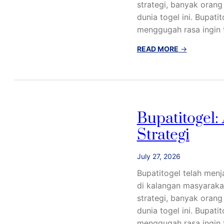
h
strategi, banyak oran
K
a
dunia togel ini. Bupati
e
n
menggugah rasa ingin 
u
n
:
READ MORE
→
t
B
u
u
n
p
g
a
a
t
n
Bupatitogel
i
d
t
Strategi
a
o
n
g
C
July 27, 2026
e
a
l
Bupatitogel telah menj
r
:
di kalangan masyaraka
a
A
B
strategi, banyak oran
n
e
dunia togel ini. Bupati
t
r
menggugah rasa ingin 