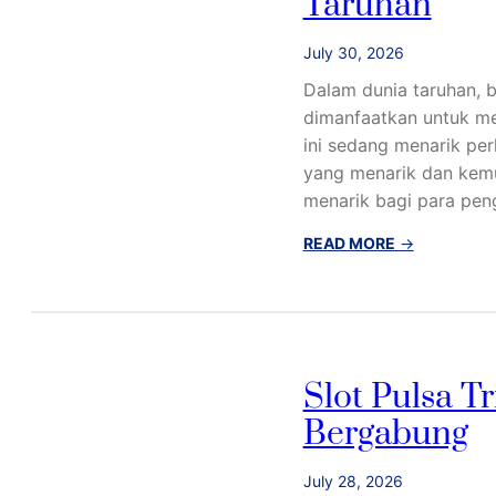
Taruhan
:
a
P
T
July 30, 2026
e
a
l
Dalam dunia taruhan, 
r
u
dimanfaatkan untuk me
u
a
h
ini sedang menarik per
n
a
yang menarik dan kemu
g
n
menarik bagi para pe
E
m
:
READ MORE
→
a
R
s
u
d
b
i
a
D
h
u
Slot Pulsa T
4
n
D
Bergabung
i
:
a
P
T
July 28, 2026
e
a