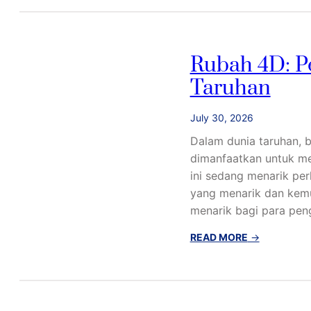
b
a
h
Rubah 4D: P
4
D
Taruhan
:
P
July 30, 2026
e
l
Dalam dunia taruhan, 
u
dimanfaatkan untuk me
a
ini sedang menarik per
n
yang menarik dan kemu
g
menarik bagi para pe
E
m
:
READ MORE
→
a
R
s
u
d
b
i
a
D