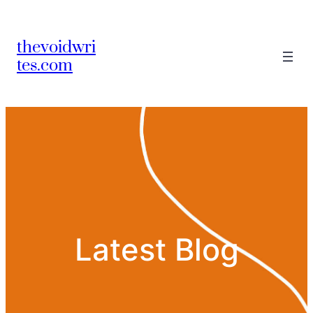
Skip
to
thevoidwri
content
tes.com
Latest Blog