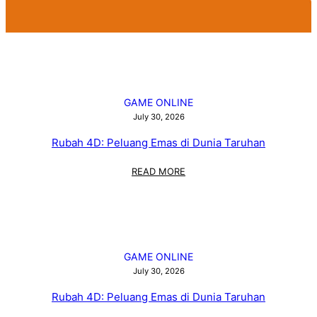
GAME ONLINE
July 30, 2026
Rubah 4D: Peluang Emas di Dunia Taruhan
:
READ MORE
RUBAH
4D:
PELUANG
EMAS
DI
DUNIA
GAME ONLINE
TARUHAN
July 30, 2026
Rubah 4D: Peluang Emas di Dunia Taruhan