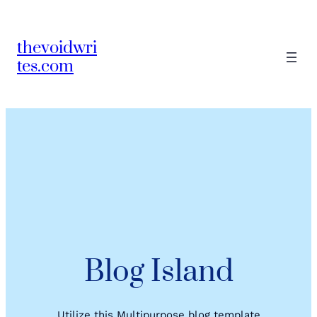
Skip
to
thevoidwri
content
tes.com
Blog Island
Utilize this Multipurpose blog template