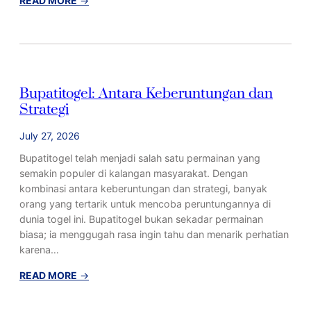
READ MORE
→
u
B
n
u
g
p
a
a
n
t
Bupatitogel: Antara Keberuntungan dan
d
i
Strategi
a
t
n
o
July 27, 2026
C
g
a
e
Bupatitogel telah menjadi salah satu permainan yang
r
l
semakin populer di kalangan masyarakat. Dengan
a
:
kombinasi antara keberuntungan dan strategi, banyak
B
A
orang yang tertarik untuk mencoba peruntungannya di
e
n
dunia togel ini. Bupatitogel bukan sekadar permainan
r
t
biasa; ia menggugah rasa ingin tahu dan menarik perhatian
g
a
karena…
a
r
b
a
:
READ MORE
→
u
K
B
n
e
u