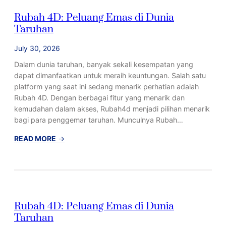
h
Rubah 4D: Peluang Emas di Dunia
4
Taruhan
D
:
July 30, 2026
P
e
Dalam dunia taruhan, banyak sekali kesempatan yang
l
dapat dimanfaatkan untuk meraih keuntungan. Salah satu
u
platform yang saat ini sedang menarik perhatian adalah
a
Rubah 4D. Dengan berbagai fitur yang menarik dan
n
kemudahan dalam akses, Rubah4d menjadi pilihan menarik
g
bagi para penggemar taruhan. Munculnya Rubah…
E
m
:
READ MORE
→
a
R
s
u
d
b
i
a
D
h
Rubah 4D: Peluang Emas di Dunia
u
4
Taruhan
n
D