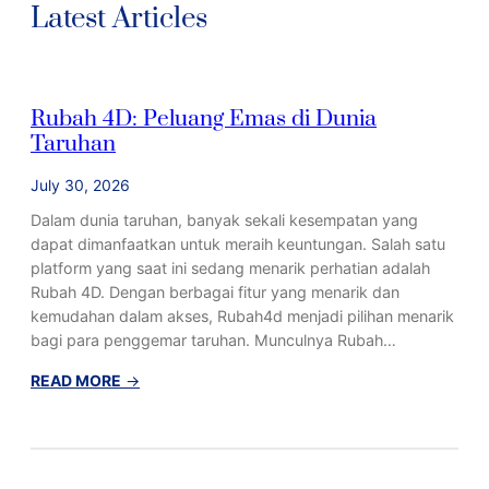
Latest Articles
Rubah 4D: Peluang Emas di Dunia
Taruhan
July 30, 2026
Dalam dunia taruhan, banyak sekali kesempatan yang
dapat dimanfaatkan untuk meraih keuntungan. Salah satu
platform yang saat ini sedang menarik perhatian adalah
Rubah 4D. Dengan berbagai fitur yang menarik dan
kemudahan dalam akses, Rubah4d menjadi pilihan menarik
bagi para penggemar taruhan. Munculnya Rubah…
:
READ MORE
→
R
u
b
a