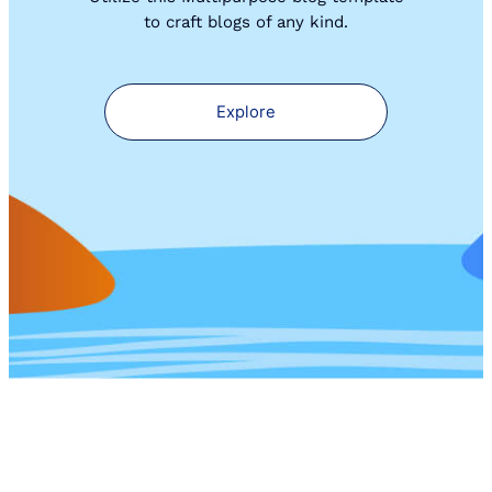
to craft blogs of any kind.
Explore