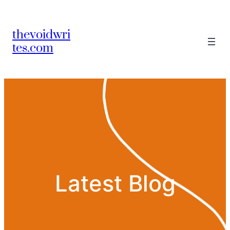
Skip
to
thevoidwri
content
tes.com
Latest Blog