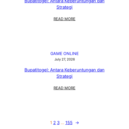
Bupatitogel: Antara Keberuntungan dan
Strategi
:
READ MORE
BUPATITOGEL:
ANTARA
KEBERUNTUNGAN
DAN
STRATEGI
GAME ONLINE
July 27, 2026
Bupatitogel: Antara Keberuntungan dan
Strategi
:
READ MORE
BUPATITOGEL:
ANTARA
KEBERUNTUNGAN
DAN
STRATEGI
1
2
3
…
155
→