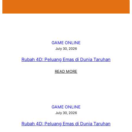
GAME ONLINE
July 30, 2026
Rubah 4D: Peluang Emas di Dunia Taruhan
:
READ MORE
RUBAH
4D:
PELUANG
EMAS
DI
DUNIA
GAME ONLINE
TARUHAN
July 30, 2026
Rubah 4D: Peluang Emas di Dunia Taruhan