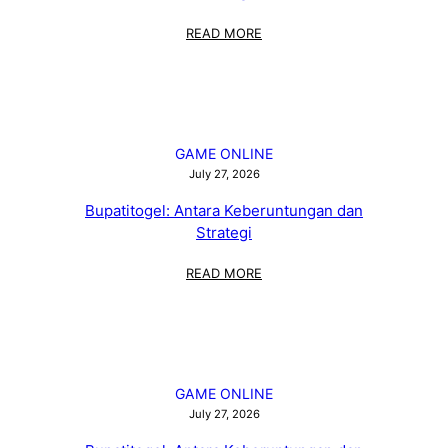
:
READ MORE
BUPATITOGEL:
ANTARA
KEBERUNTUNGAN
DAN
STRATEGI
GAME ONLINE
July 27, 2026
Bupatitogel: Antara Keberuntungan dan
Strategi
:
READ MORE
BUPATITOGEL:
ANTARA
KEBERUNTUNGAN
DAN
STRATEGI
GAME ONLINE
July 27, 2026