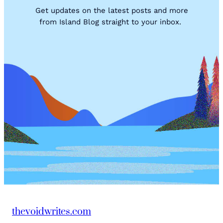
D
p
Get updates on the latest posts and more
i
a
from Island Blog straight to your inbox.
k
t
e
i
t
t
a
o
h
g
u
e
i
l
y
a
n
g
H
a
r
u
s
D
thevoidwrites.com
i
k