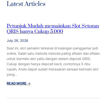
Latest Articles
Petunjuk Mudah memainkan Slot Setoran
QRIS hanya Cukup 5.000
July 26, 2026
Saat ini, slot semakin terkenal di kalangan penggemar judi
online. Salah satu metode metode paling efisien dan efisien
untuk bermain slot yaitu dengan sistem deposit QRIS.
Cukup dengan hanya deposit kecil, contohnya 5 ribu
rupiah, Anda dapat sudah merasakan sensasi bermain slot
yang…
:
READ MORE
→
P
e
t
u