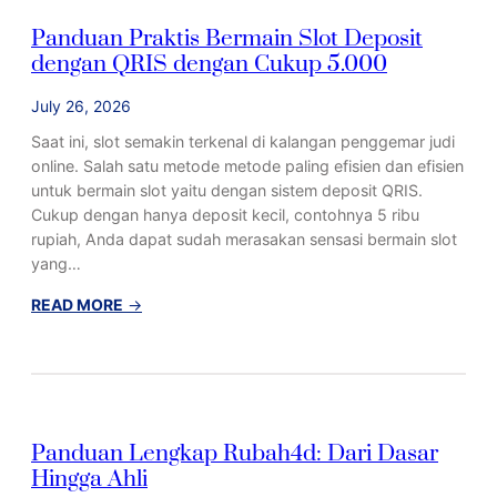
n
Panduan Praktis Bermain Slot Deposit
j
dengan QRIS dengan Cukup 5.000
u
k
July 26, 2026
M
u
Saat ini, slot semakin terkenal di kalangan penggemar judi
d
online. Salah satu metode metode paling efisien dan efisien
a
untuk bermain slot yaitu dengan sistem deposit QRIS.
h
Cukup dengan hanya deposit kecil, contohnya 5 ribu
m
rupiah, Anda dapat sudah merasakan sensasi bermain slot
e
yang…
m
a
:
READ MORE
→
i
P
n
a
k
n
a
d
n
u
Panduan Lengkap Rubah4d: Dari Dasar
S
a
Hingga Ahli
l
n