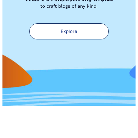
to craft blogs of any kind.
Explore