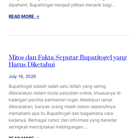
C
H
R
dipahami, Bupatitogel menjadi pilihan menarik bagi…
u
i
u
k
n
b
:
READ MORE
→
u
g
a
C
p
g
h
a
5
a
4
r
.
A
d
a
0
h
:
M
Mitos dan Fakta Seputar Bupatitogel yang
0
l
D
e
Harus Diketahui
0
i
a
n
r
j
July 18, 2026
i
a
D
d
Bupatitogel adalah salah satu istilah yang sering
a
i
dibicarakan dalam dunia perjudian online, khususnya di
s
A
kalangan pecinta permainan togel. Meskipun ramai
a
h
dibicarakan, banyak orang masih belum sepenuhnya
r
l
memahami apa itu Bupatitogel dan bagaimana cara
H
i
kerjanya. Berbagai rumor dan informasi yang beredar
i
B
seringkali menciptakan kebingungan.…
n
u
g
p
: