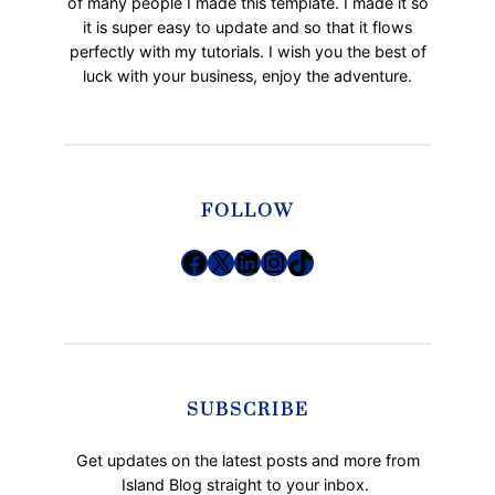
of many people I made this template. I made it so
g
r
it is super easy to update and so that it flows
i
u
perfectly with my tutorials. I wish you the best of
n
luck with your business, enjoy the adventure.
t
u
n
g
a
n
FOLLOW
d
a
Facebook
X
LinkedIn
Instagram
TikTok
n
S
t
r
a
t
SUBSCRIBE
e
g
Get updates on the latest posts and more from
i
Island Blog straight to your inbox.