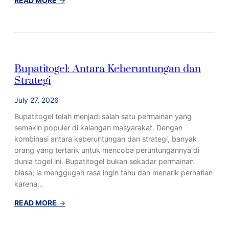
READ MORE
→
u
B
n
u
g
p
a
a
n
t
Bupatitogel: Antara Keberuntungan dan
d
i
Strategi
a
t
n
o
July 27, 2026
C
g
a
e
Bupatitogel telah menjadi salah satu permainan yang
r
l
semakin populer di kalangan masyarakat. Dengan
a
:
kombinasi antara keberuntungan dan strategi, banyak
B
A
orang yang tertarik untuk mencoba peruntungannya di
e
n
dunia togel ini. Bupatitogel bukan sekadar permainan
r
t
biasa; ia menggugah rasa ingin tahu dan menarik perhatian
g
a
karena…
a
r
b
a
:
READ MORE
→
u
K
B
n
e
u