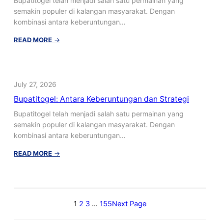
Bupatitogel telah menjadi salah satu permainan yang
semakin populer di kalangan masyarakat. Dengan
kombinasi antara keberuntungan…
:
READ MORE
→
Bupatitogel:
Antara
Keberuntungan
dan
July 27, 2026
Strategi
Bupatitogel: Antara Keberuntungan dan Strategi
Bupatitogel telah menjadi salah satu permainan yang
semakin populer di kalangan masyarakat. Dengan
kombinasi antara keberuntungan…
:
READ MORE
→
Bupatitogel:
Antara
Keberuntungan
dan
Strategi
1
2
3
…
155
Next Page