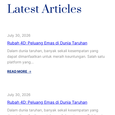
Latest Articles
July 30, 2026
Rubah 4D: Peluang Emas di Dunia Taruhan
Dalam dunia taruhan, banyak sekali kesempatan yang
dapat dimanfaatkan untuk meraih keuntungan. Salah satu
platform yang…
:
READ MORE
→
Rubah
4D:
Peluang
Emas
July 30, 2026
di
Rubah 4D: Peluang Emas di Dunia Taruhan
Dunia
Taruhan
Dalam dunia taruhan, banyak sekali kesempatan yang