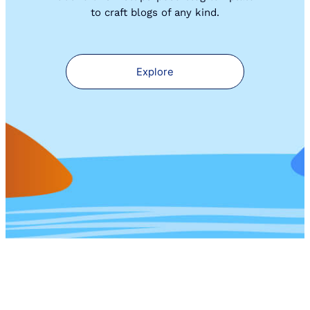
to craft blogs of any kind.
Explore