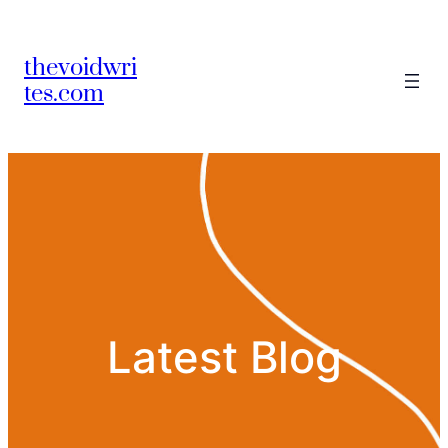
Skip
to
thevoidwri
content
tes.com
Latest Blog