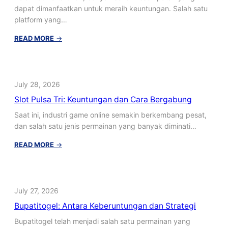
dapat dimanfaatkan untuk meraih keuntungan. Salah satu
platform yang…
:
READ MORE
→
Rubah
4D:
Peluang
Emas
July 28, 2026
di
Slot Pulsa Tri: Keuntungan dan Cara Bergabung
Dunia
Taruhan
Saat ini, industri game online semakin berkembang pesat,
dan salah satu jenis permainan yang banyak diminati…
:
READ MORE
→
Slot
Pulsa
Tri:
Keuntungan
July 27, 2026
dan
Bupatitogel: Antara Keberuntungan dan Strategi
Cara
Bergabung
Bupatitogel telah menjadi salah satu permainan yang