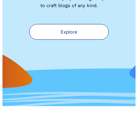
to craft blogs of any kind.
Explore