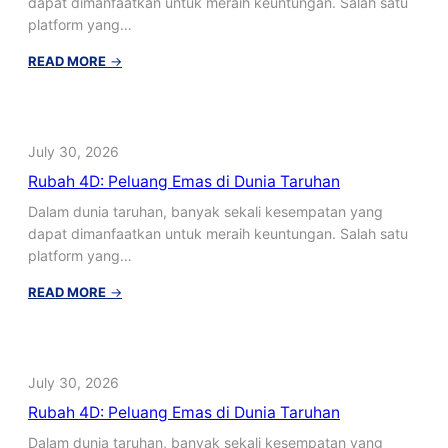
dapat dimanfaatkan untuk meraih keuntungan. Salah satu
platform yang…
:
READ MORE
→
Rubah
4D:
Peluang
Emas
July 30, 2026
di
Rubah 4D: Peluang Emas di Dunia Taruhan
Dunia
Taruhan
Dalam dunia taruhan, banyak sekali kesempatan yang
dapat dimanfaatkan untuk meraih keuntungan. Salah satu
platform yang…
:
READ MORE
→
Rubah
4D:
Peluang
Emas
July 30, 2026
di
Rubah 4D: Peluang Emas di Dunia Taruhan
Dunia
Taruhan
Dalam dunia taruhan, banyak sekali kesempatan yang