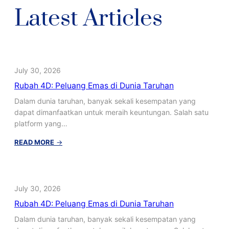
Latest Articles
July 30, 2026
Rubah 4D: Peluang Emas di Dunia Taruhan
Dalam dunia taruhan, banyak sekali kesempatan yang
dapat dimanfaatkan untuk meraih keuntungan. Salah satu
platform yang…
:
READ MORE
→
Rubah
4D:
Peluang
Emas
July 30, 2026
di
Rubah 4D: Peluang Emas di Dunia Taruhan
Dunia
Taruhan
Dalam dunia taruhan, banyak sekali kesempatan yang