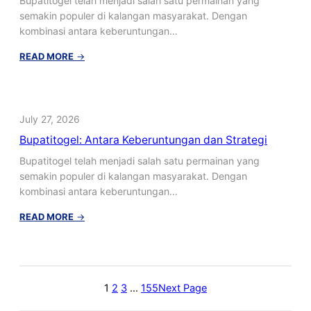
Bupatitogel telah menjadi salah satu permainan yang
semakin populer di kalangan masyarakat. Dengan
kombinasi antara keberuntungan…
:
READ MORE
→
Bupatitogel:
Antara
Keberuntungan
dan
July 27, 2026
Strategi
Bupatitogel: Antara Keberuntungan dan Strategi
Bupatitogel telah menjadi salah satu permainan yang
semakin populer di kalangan masyarakat. Dengan
kombinasi antara keberuntungan…
:
READ MORE
→
Bupatitogel:
Antara
Keberuntungan
dan
Strategi
1
2
3
…
155
Next Page