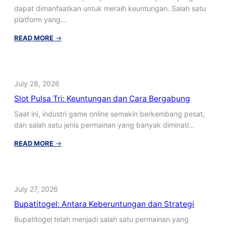
dapat dimanfaatkan untuk meraih keuntungan. Salah satu
platform yang…
:
READ MORE
→
Rubah
4D:
Peluang
Emas
July 28, 2026
di
Slot Pulsa Tri: Keuntungan dan Cara Bergabung
Dunia
Taruhan
Saat ini, industri game online semakin berkembang pesat,
dan salah satu jenis permainan yang banyak diminati…
:
READ MORE
→
Slot
Pulsa
Tri:
Keuntungan
July 27, 2026
dan
Bupatitogel: Antara Keberuntungan dan Strategi
Cara
Bergabung
Bupatitogel telah menjadi salah satu permainan yang