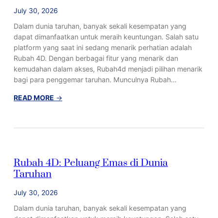
i
:
July 30, 2026
a
P
T
e
Dalam dunia taruhan, banyak sekali kesempatan yang
a
l
dapat dimanfaatkan untuk meraih keuntungan. Salah satu
r
u
platform yang saat ini sedang menarik perhatian adalah
u
a
Rubah 4D. Dengan berbagai fitur yang menarik dan
h
n
kemudahan dalam akses, Rubah4d menjadi pilihan menarik
a
g
bagi para penggemar taruhan. Munculnya Rubah…
n
E
m
:
READ MORE
→
a
R
s
u
d
b
i
a
D
h
Rubah 4D: Peluang Emas di Dunia
u
4
Taruhan
n
D
i
:
July 30, 2026
a
P
T
e
Dalam dunia taruhan, banyak sekali kesempatan yang
a
l