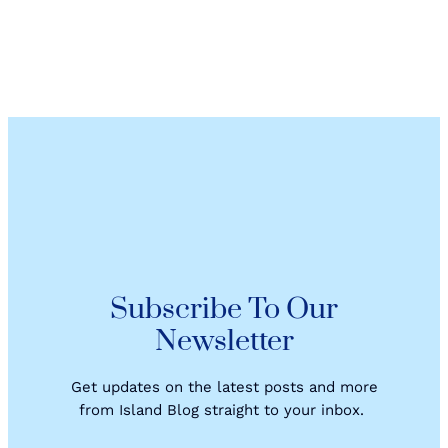
Subscribe To Our
Newsletter
Get updates on the latest posts and more
from Island Blog straight to your inbox.