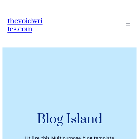
Skip
to
thevoidwri
content
tes.com
Blog Island
Utilize this Multipurpose blog template