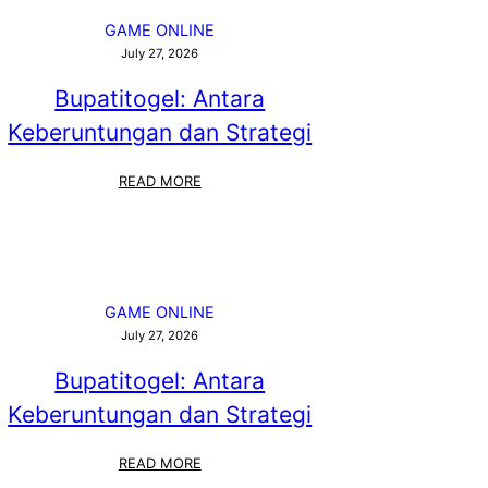
DI
DUNIA
GAME ONLINE
TARUHAN
July 27, 2026
Bupatitogel: Antara
Keberuntungan dan Strategi
:
READ MORE
BUPATITOGEL:
ANTARA
KEBERUNTUNGAN
DAN
STRATEGI
GAME ONLINE
July 27, 2026
Bupatitogel: Antara
Keberuntungan dan Strategi
:
READ MORE
BUPATITOGEL: