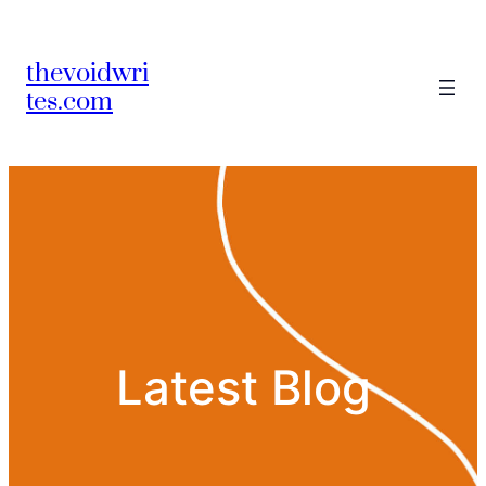
Skip
to
thevoidwri
content
tes.com
Latest Blog