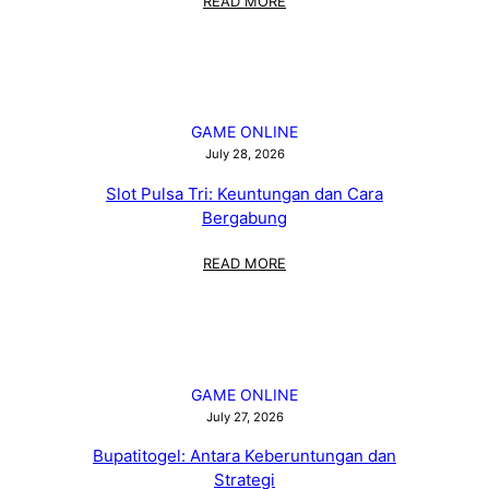
READ MORE
RUBAH
4D:
PELUANG
EMAS
DI
DUNIA
GAME ONLINE
TARUHAN
July 28, 2026
Slot Pulsa Tri: Keuntungan dan Cara
Bergabung
:
READ MORE
SLOT
PULSA
TRI:
KEUNTUNGAN
DAN
CARA
GAME ONLINE
BERGABUNG
July 27, 2026
Bupatitogel: Antara Keberuntungan dan
Strategi