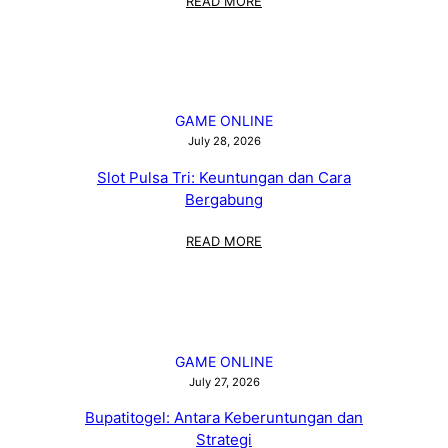
READ MORE
RUBAH
4D:
PELUANG
EMAS
DI
DUNIA
GAME ONLINE
TARUHAN
July 28, 2026
Slot Pulsa Tri: Keuntungan dan Cara
Bergabung
:
READ MORE
SLOT
PULSA
TRI:
KEUNTUNGAN
DAN
CARA
GAME ONLINE
BERGABUNG
July 27, 2026
Bupatitogel: Antara Keberuntungan dan
Strategi