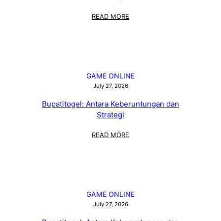
:
READ MORE
BUPATITOGEL:
ANTARA
KEBERUNTUNGAN
DAN
STRATEGI
GAME ONLINE
July 27, 2026
Bupatitogel: Antara Keberuntungan dan
Strategi
:
READ MORE
BUPATITOGEL:
ANTARA
KEBERUNTUNGAN
DAN
STRATEGI
GAME ONLINE
July 27, 2026