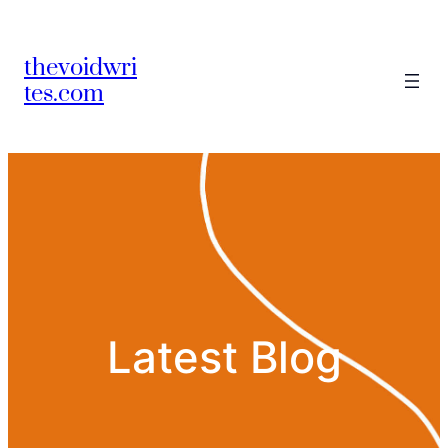
Skip
to
thevoidwri
content
tes.com
Latest Blog